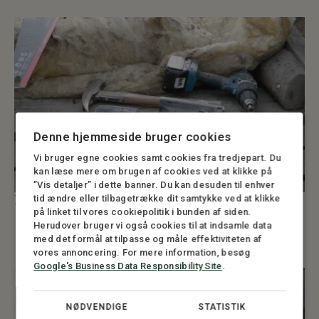
Denne hjemmeside bruger cookies
Vi bruger egne cookies samt cookies fra tredjepart. Du
kan læse mere om brugen af cookies ved at klikke på
”Vis detaljer” i dette banner. Du kan desuden til enhver
Håndværksvirksomhed
tid ændre eller tilbagetrække dit samtykke ved at klikke
på linket til vores cookiepolitik i bunden af siden.
Hos STORM Advokatfirma har vi mange års erfaring med
Herudover bruger vi også cookies til at indsamle data
håndværkerbranchen, og vi kan derfor hjælpe dig med alle de
juridiske aspekter af din håndværksvirksomhed.
med det formål at tilpasse og måle effektiviteten af
vores annoncering. For mere information, besøg
Google's Business Data Responsibility Site
.
NØDVENDIGE
STATISTIK