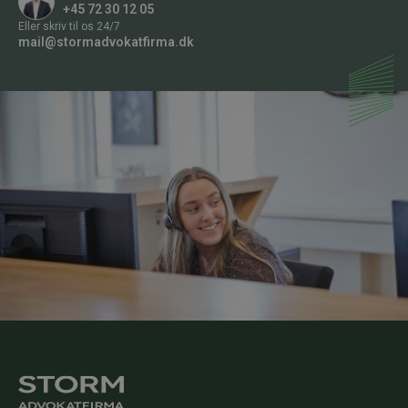
+45 72 30 12 05
m
Eller skriv til os 24/7
e
mail@stormadvokatfirma.dk
r