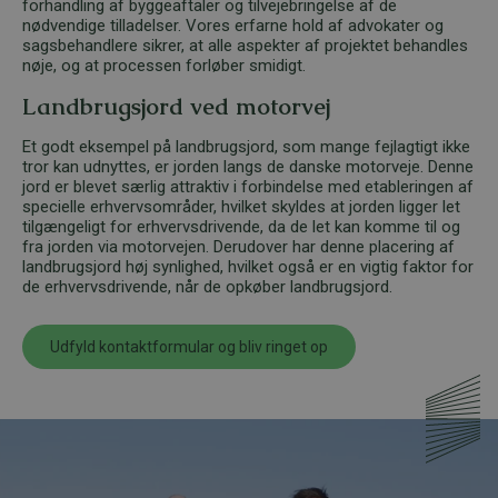
forhandling af byggeaftaler og tilvejebringelse af de
nødvendige tilladelser. Vores erfarne hold af advokater og
sagsbehandlere sikrer, at alle aspekter af projektet behandles
nøje, og at processen forløber smidigt.
Landbrugsjord ved motorvej
Et godt eksempel på landbrugsjord, som mange fejlagtigt ikke
tror kan udnyttes, er jorden langs de danske motorveje. Denne
jord er blevet særlig attraktiv i forbindelse med etableringen af
specielle erhvervsområder, hvilket skyldes at jorden ligger let
tilgængeligt for erhvervsdrivende, da de let kan komme til og
fra jorden via motorvejen. Derudover har denne placering af
landbrugsjord høj synlighed, hvilket også er en vigtig faktor for
de erhvervsdrivende, når de opkøber landbrugsjord.
Udfyld kontaktformular og bliv ringet op