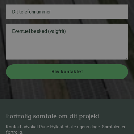
L
i
a
T
l
y
e
*
o
l
u
e
B
t
f
e
o
s
n
k
n
e
u
d
m
m
e
r
Bliv kontaktet
*
Fortrolig samtale om dit projekt
Kontakt advokat Rune Hyllested alle ugens dage. Samtalen er
fortrolig.