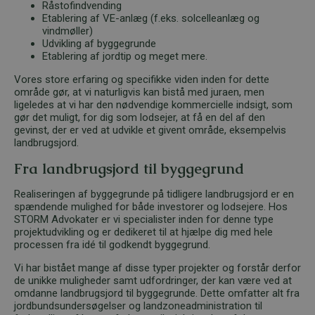
Råstofindvending
Etablering af VE-anlæg (f.eks. solcelleanlæg og
vindmøller)
Udvikling af byggegrunde
Etablering af jordtip og meget mere.
Vores store erfaring og specifikke viden inden for dette
område gør, at vi naturligvis kan bistå med juraen, men
ligeledes at vi har den nødvendige kommercielle indsigt, som
gør det muligt, for dig som lodsejer, at få en del af den
gevinst, der er ved at udvikle et givent område, eksempelvis
landbrugsjord.
Fra landbrugsjord til byggegrund
Realiseringen af byggegrunde på tidligere landbrugsjord er en
spændende mulighed for både investorer og lodsejere. Hos
STORM Advokater er vi specialister inden for denne type
projektudvikling og er dedikeret til at hjælpe dig med hele
processen fra idé til godkendt byggegrund.
Vi har bistået mange af disse typer projekter og forstår derfor
de unikke muligheder samt udfordringer, der kan være ved at
omdanne landbrugsjord til byggegrunde. Dette omfatter alt fra
jordbundsundersøgelser og landzoneadministration til