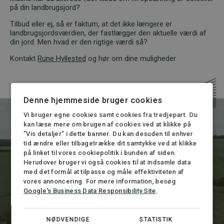
på din landbrugsjord?
Tilbud eller ej, så er faktum, at det ikke længere er
landbrugsjordsværdien, der fastlægger den aktuelle værdi af
din jord. Men hvad er den rigtige værdi så?
Kontakt
Rune Hyllested
og hør om dine muligheder
Denne hjemmeside bruger cookies
Vi bruger egne cookies samt cookies fra tredjepart. Du
kan læse mere om brugen af cookies ved at klikke på
”Vis detaljer” i dette banner. Du kan desuden til enhver
tid ændre eller tilbagetrække dit samtykke ved at klikke
på linket til vores cookiepolitik i bunden af siden.
Accepter
marketing cookies for at afspille videoen
Herudover bruger vi også cookies til at indsamle data
med det formål at tilpasse og måle effektiviteten af
vores annoncering. For mere information, besøg
Google's Business Data Responsibility Site
.
NØDVENDIGE
STATISTIK