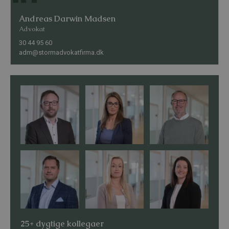
Andreas Darwin Madsen
Advokat
30 44 95 60
adm@stormadvokatfirma.dk
25+ dygtige kollegaer