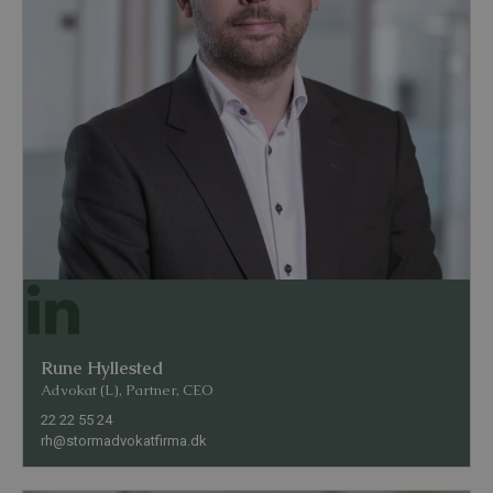
Rune Hyllested
Advokat (L), Partner, CEO
22 22 55 24
rh@stormadvokatfirma.dk