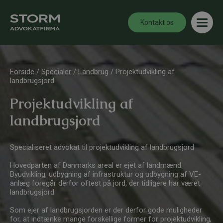
Kontakt os
Forside
/
Specialer
/
Landbrug
/
Projektudvikling af
landbrugsjord
Projektudvikling af
landbrugsjord
Specialiseret advokat til projektudvikling af landbrugsjord
Hovedparten af Danmarks areal er ejet af landmænd.
Byudvikling, udbygning af infrastruktur og udbygning af VE-
anlæg foregår derfor oftest på jord, der tidligere har været
landbrugsjord.
Som ejer af landbrugsjorden er der derfor gode muligheder
for, at indtænke mange forskellige former for projektudvikling,