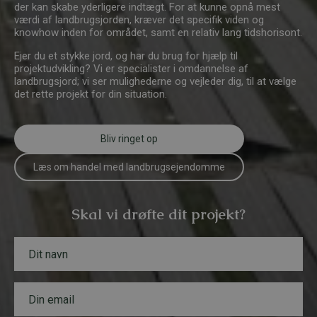
der kan skabe yderligere indtægt. For at kunne opnå mest
værdi af landbrugsjorden, kræver det specifik viden og
knowhow inden for området, samt en relativ lang tidshorisont.
Ejer du et stykke jord, og har du brug for hjælp til
projektudvikling? Vi er specialister i omdannelse af
landbrugsjord; vi ser mulighederne og vejleder dig, til at vælge
det rette projekt for din situation.
Bliv ringet op
Læs om handel med landbrugsejendomme
Skal vi drøfte dit projekt?
N
*
a
E
v
m
n
a
E
*
i
m
l
a