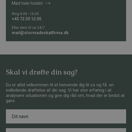
Mød hele holdet
Ring 8.00 - 16.00
+45 72 30 12 05
Eller skriv til os 24/7
mail@stormadvokatfirma.dk
Skal vi drøfte din sag?
Du er altid velkommen til at henvende dig til os og få en
indledende drøftelse af din sag. Vi har stor erfaring i at
analysere situationen og give dig råd om, hvad der er bedst at
gøre.
N
a
v
n
E