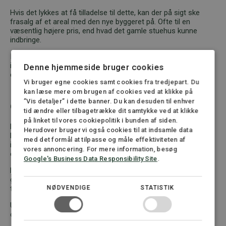
Hvis det lykkes at få tilladelse til dette, kan der på sigt ske
frasalg af et areal med den nye byggeret på. Ofte til en
væsentlig højere pris, end hvad det gamle stuehus kunne
indbringe.
Idet der er tale om undtagelser til en hovedregel om, at man
ikke kan opføre ny bebyggelse i det åbne land, er det vigtigt, at
Denne hjemmeside bruger cookies
du er hurtigt ude med en ansøgning.
Vi bruger egne cookies samt cookies fra tredjepart. Du
kan læse mere om brugen af cookies ved at klikke på
”Vis detaljer” i dette banner. Du kan desuden til enhver
Oplevelsesmuligheder
tid ændre eller tilbagetrække dit samtykke ved at klikke
på linket til vores cookiepolitik i bunden af siden.
Det er muligt, at bedriften omfatter arealer med en
Herudover bruger vi også cookies til at indsamle data
beliggenhed, der gør dem egnede til at invitere offentligheden
med det formål at tilpasse og måle effektiviteten af
ind. Dette kan være landboturisme, naturoplevelser eller
vores annoncering. For mere information, besøg
etablering af en skovbegravelsesplads.
Google's Business Data Responsibility Site
.
For at opnå et godt resultat, skal der laves grundige og
gennemarbejdede ansøgninger om, hvordan projektet skal
NØDVENDIGE
STATISTIK
tillades og vilkårene herfor.
Uanset hvilke valg der træffes, er det vigtigt, at det sker på et
oplyst grundlag.