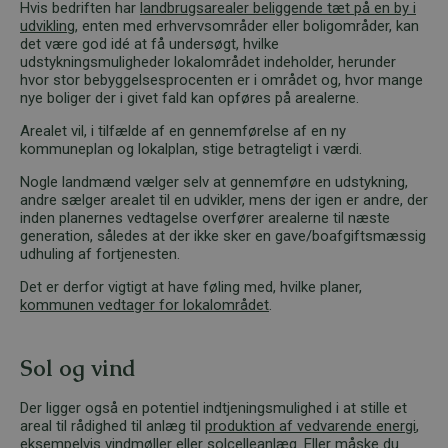
Hvis bedriften har
landbrugsarealer beliggende tæt på en by i
udvikling
, enten med erhvervsområder eller boligområder, kan
det være god idé at få undersøgt, hvilke
udstykningsmuligheder lokalområdet indeholder, herunder
hvor stor bebyggelsesprocenten er i området og, hvor mange
nye boliger der i givet fald kan opføres på arealerne.
Arealet vil, i tilfælde af en gennemførelse af en ny
kommuneplan og lokalplan, stige betragteligt i værdi.
Nogle landmænd vælger selv at gennemføre en udstykning,
andre sælger arealet til en udvikler, mens der igen er andre, der
inden planernes vedtagelse overfører arealerne til næste
generation, således at der ikke sker en gave/boafgiftsmæssig
udhuling af fortjenesten.
Det er derfor vigtigt at have føling med, hvilke planer,
kommunen vedtager for lokalområdet
.
Sol og vind
Der ligger også en potentiel indtjeningsmulighed i at stille et
areal til rådighed til anlæg til
produktion af vedvarende energi
,
eksempelvis vindmøller eller solcelleanlæg. Eller måske du