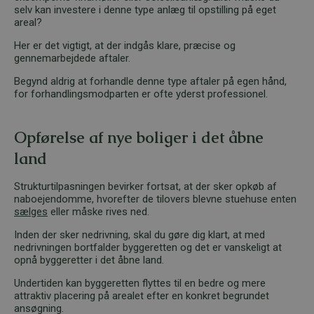
selv kan investere i denne type anlæg til opstilling på eget
areal?
Her er det vigtigt, at der indgås klare, præcise og
gennemarbejdede aftaler.
Begynd aldrig at forhandle denne type aftaler på egen hånd,
for forhandlingsmodparten er ofte yderst professionel.
Opførelse af nye boliger i det åbne
land
Strukturtilpasningen bevirker fortsat, at der sker opkøb af
naboejendomme, hvorefter de tilovers blevne stuehuse enten
sælges
eller måske rives ned.
Inden der sker nedrivning, skal du gøre dig klart, at med
nedrivningen bortfalder byggeretten og det er vanskeligt at
opnå byggeretter i det åbne land.
Undertiden kan byggeretten flyttes til en bedre og mere
attraktiv placering på arealet efter en konkret begrundet
ansøgning.