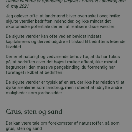
Denne klumme er oprindeligt udgivet i Effektivt Landbrug den
4. maj 2021
Jeg oplever ofte, at landmænd bliver overrasket over, hvilke
skjulte værdier bedriften indeholder, og ikke mindst det
økonomiske potentiale der er i at realisere disse værdier.
De skjulte værdier
kan ofte ved en bevidst indsats
kapitaliseres og derved udgøre et tilskud til bedriftens løbende
likviditet.
Der er et naturligt og vedvarende behov for, at du har fokus
på, at bedriften giver det højest mulige afkast, ikke mindst
begrundet i den massive pengebinding, du formentlig har
foretaget i købet af bedriften.
De skjulte værdier er typisk af en art, der ikke har relation til at
dyrke arealerne som landbrug, men i stedet at udnytte andre
muligheder som jordbesidder.
Grus, sten og sand
Der kan være tale om forekomster af naturstoffer, så som
grus, sten og sand.