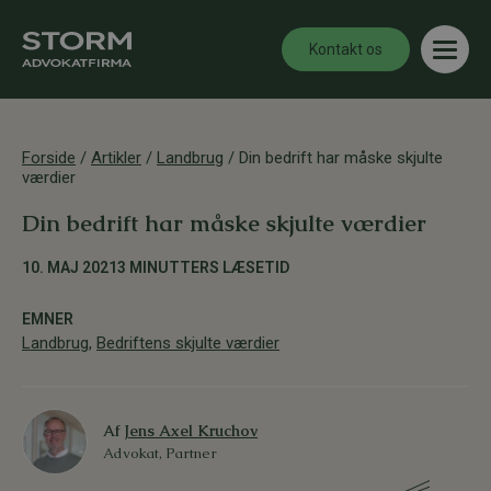
Kontakt os
Forside
/
Artikler
/
Landbrug
/
Din bedrift har måske skjulte
værdier
Din bedrift har måske skjulte værdier
10. MAJ 2021
3 MINUTTERS LÆSETID
EMNER
Landbrug
,
Bedriftens skjulte værdier
Af
Jens Axel Kruchov
Advokat, Partner