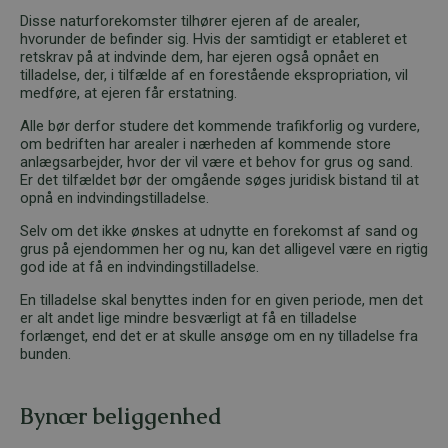
Disse naturforekomster tilhører ejeren af de arealer,
hvorunder de befinder sig. Hvis der samtidigt er etableret et
retskrav på at indvinde dem, har ejeren også opnået en
tilladelse, der, i tilfælde af en forestående ekspropriation, vil
medføre, at ejeren får erstatning.
Alle bør derfor studere det kommende trafikforlig og vurdere,
om bedriften har arealer i nærheden af kommende store
anlægsarbejder, hvor der vil være et behov for grus og sand.
Er det tilfældet bør der omgående søges juridisk bistand til at
opnå en indvindingstilladelse.
Selv om det ikke ønskes at udnytte en forekomst af sand og
grus på ejendommen her og nu, kan det alligevel være en rigtig
god ide at få en indvindingstilladelse.
En tilladelse skal benyttes inden for en given periode, men det
er alt andet lige mindre besværligt at få en tilladelse
forlænget, end det er at skulle ansøge om en ny tilladelse fra
bunden.
Bynær beliggenhed