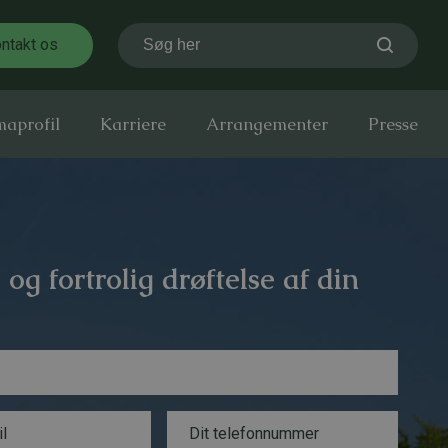
ntakt os
Søg her
maprofil
Karriere
Arrangementer
Presse
 og fortrolig drøftelse af din
T
e