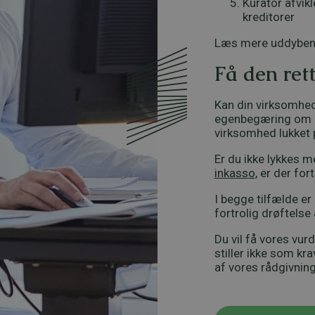
Kurator afvikl
kreditorer
Læs mere uddybe
Få den rett
Kan din virksomhed
egenbegæring om ko
virksomhed lukket 
Er du ikke lykkes m
inkasso
, er der fo
I begge tilfælde er
fortrolig drøftelse 
Du vil få vores vur
stiller ikke som kr
af vores rådgivning