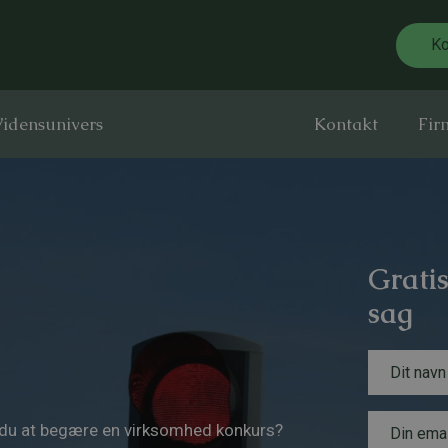
Ko
idensunivers
Kontakt
Fir
Gratis
sag
N
B
a
e
v
s
n
E
k
r du at begære en virksomhed konkurs?
*
m
e