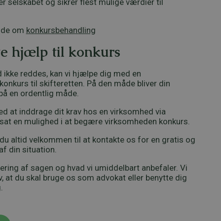
er selskabet og sikrer flest mulige værdier til
nde om
konkursbehandling
e hjælp til konkurs
 ikke reddes, kan vi hjælpe dig med en
nkurs til skifteretten. På den måde bliver din
på en ordentlig måde.
ed at inddrage dit krav hos en virksomhed via
rtsat en mulighed i at begære virksomheden konkurs.
 du altid velkommen til at kontakte os for en gratis og
af din situation.
dering af sagen og hvad vi umiddelbart anbefaler. Vi
av, at du skal bruge os som advokat eller benytte dig
.