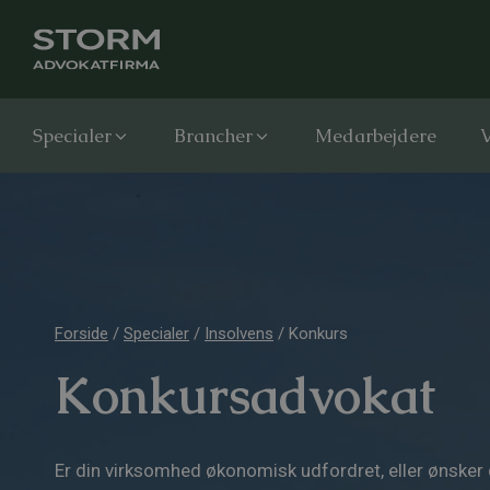
Specialer
Brancher
Medarbejdere
V
Forside
/
Specialer
/
Insolvens
/
Konkurs
Konkursadvokat
Er din virksomhed økonomisk udfordret, eller ønske