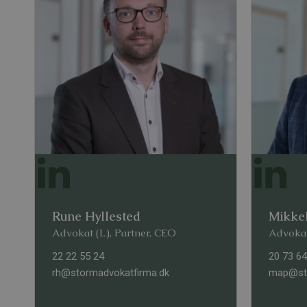
Rune Hyllested
Mikke
Advokat (L), Partner, CEO
Advokat
22 22 55 24
20 73 64
rh@stormadvokatfirma.dk
map@sto