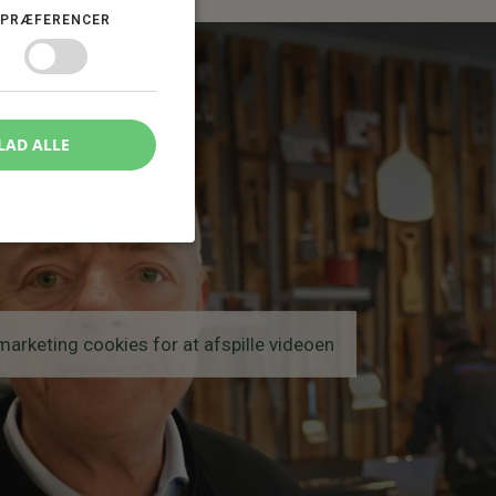
PRÆFERENCER
LAD ALLE
arketing cookies for at afspille videoen