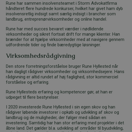
Rune har sammen insolvensteamet i Storm Advokatfirma
håndteret flere hundrede konkurser, hvilket har givet ham dyb
insolvensretlig indsigt samt særlig indsigt i brancher som
landbrug, entreprenørvirksomheder og online handel.
Rune har med succes bevaret værdier i nødlidende
virksomheder og sikret fortsat drift for mange klienter. Han
brænder for at hjælpe virksomheder med at navigere gennem
udfordrende tider og finde bæredygtige løsninger.
Virksomhedsrådgivning
Den store forretningsforståelse bruger Rune Hyllested når
han dagligt rådgiver virksomheder og virksomhedsejere. Hans
rådgivning er altid rundet af høj faglighed, stor kommerciel
forståelse og erfaring.
Rune Hyllesteds erfaring og kompetencer gør, at han er
udpeget til flere bestyrelser.
I 2020 investerede Rune Hyllested i sin egen skov og han
rådgiver løbende investorer i opkøb og udvikling af skov og
landbrug og de muligheder, der følger med sådan en
investering. Samtidig har han stor erfaring med projekter i det
åbne land. Det gælder bl.a. udvikling af områder til byudvikling,