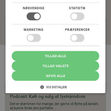
Af
Rune Hyllested
Advokat (L), Partner, CEO
NØDVENDIGE
STATISTIK
Læs flere
MARKETING
PRÆFERENCER
TILLAD ALLE
Podcasts
TILLAD VALGTE
AFVIS ALLE
VIS DETALJER
HANDEL MED LANDBRUGSEJENDOMME
,
LANDBRUG
Podcast: Køb og salg af lystejendom
Det er drømmen for mange, der gerne vil flytte på landet,
at kunne finde den perfekte ...