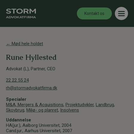
Kontakt os
← Mød hele holdet
Rune Hyllested
Advokat (L), Partner, CEO
22 22 55 24
rh@stormadvokatfirma.dk
Specialer
M&A, Mergers & Acquisitions
,
Projektudvikler
,
Landbrug
,
Skovbrug
,
Miljø- og planret
,
Insolvens
Uddannelse
HA(jur.), Aalborg Universitet, 2004
Cand.jur., Aarhus Universitet, 2007