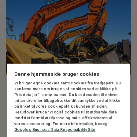
Denne hjemmeside bruger cookies
Vi bruger egne cookies samt cookies fra tredjepart. Du
INSOLVENS
,
KONKURS
kan læse mere om brugen af cookies ved at klikke på
Gravemaskine, dumpere og meget andet
”Vis detaljer” i dette banner. Du kan desuden til enhver
sælges fra konkursboet efter Sorø
tid ændre eller tilbagetrække dit samtykke ved at klikke
Maskinudlejning ApS
på linket til vores cookiepolitik i bunden af siden.
Herudover bruger vi også cookies til at indsamle data
6. AUGUST 2026
med det formål at tilpasse og måle effektiviteten af
1 MINUTTERS LÆSETID
vores annoncering. For mere information, besøg
Google's Business Data Responsibility Site
.