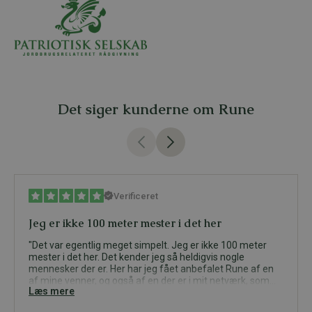
Det siger kunderne om Rune
Verificeret
Jeg er ikke 100 meter mester i det her
Det var egentlig meget simpelt. Jeg er ikke 100 meter
mester i det her. Det kender jeg så heldigvis nogle
mennesker der er. Her har jeg fået anbefalet Rune af en
af mine venner, og også af en der er i mit netværk, som
Læs mere
har haft Rune til at hjælpe ham tidligere, og talte godt om
Rune. Derfor valgte jeg at gå videre i den retning. Jeg