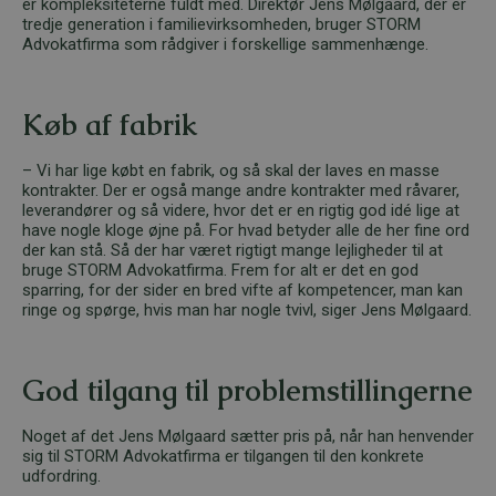
er kompleksiteterne fuldt med. Direktør Jens Mølgaard, der er
tredje generation i familievirksomheden, bruger STORM
Advokatfirma som rådgiver i forskellige sammenhænge.
Køb af fabrik
– Vi har lige købt en fabrik, og så skal der laves en masse
kontrakter. Der er også mange andre kontrakter med råvarer,
leverandører og så videre, hvor det er en rigtig god idé lige at
have nogle kloge øjne på. For hvad betyder alle de her fine ord
der kan stå. Så der har været rigtigt mange lejligheder til at
bruge STORM Advokatfirma. Frem for alt er det en god
sparring, for der sider en bred vifte af kompetencer, man kan
ringe og spørge, hvis man har nogle tvivl, siger Jens Mølgaard.
God tilgang til problemstillingerne
Noget af det Jens Mølgaard sætter pris på, når han henvender
sig til STORM Advokatfirma er tilgangen til den konkrete
udfordring.