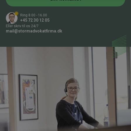
*
Ring 8.00 - 16.00
+45 72 30 12 05
Eller skriv til os 24/7
mail@stormadvokatfirma.dk