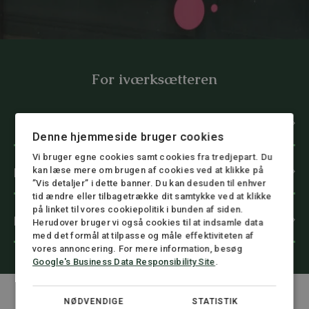
For iværksætteren
Iværksætter
Denne hjemmeside bruger cookies
Vi bruger egne cookies samt cookies fra tredjepart. Du
kan læse mere om brugen af cookies ved at klikke på
Priser og pakkeløsninger til iværksættere
”Vis detaljer” i dette banner. Du kan desuden til enhver
tid ændre eller tilbagetrække dit samtykke ved at klikke
på linket til vores cookiepolitik i bunden af siden.
M&A, kontrakter og selskaber
Herudover bruger vi også cookies til at indsamle data
med det formål at tilpasse og måle effektiviteten af
vores annoncering. For mere information, besøg
Google's Business Data Responsibility Site
.
NØDVENDIGE
STATISTIK