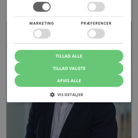
Din specialist i Startup og
investormiljøet
MARKETING
PRÆFERENCER
TILLAD ALLE
TILLAD VALGTE
AFVIS ALLE
VIS DETALJER