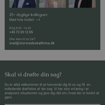
25+ dygtige kollegaer
Mød hele holdet
Ring 8.00 - 16.00
+45 72 30 12 05
Eller skriv til os 24/7
mail@stormadvokatfirma.dk
Skal vi drøfte din sag?
Du er altid velkommen til at henvende dig til os og få en
indledende drøftelse af din sag. Vi har stor erfaring i at
analysere situationen og give dig råd om, hvad der er bedst at
gøre.