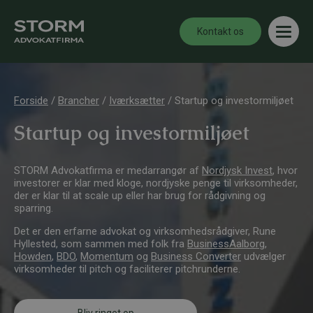
Kontakt os
Forside
/
Brancher
/
Iværksætter
/
Startup og investormiljøet
Startup og investormiljøet
STORM Advokatfirma er medarrangør af
Nordjysk Invest
, hvor
investorer er klar med kloge, nordjyske penge til virksomheder,
der er klar til at scale up eller har brug for rådgivning og
sparring.
Det er den erfarne advokat og virksomhedsrådgiver, Rune
Hyllested, som sammen med folk fra
BusinessAalborg
,
Howden
,
BDO
,
Momentum
og
Business Converter
udvælger
virksomheder til pitch og faciliterer pitchrunderne.