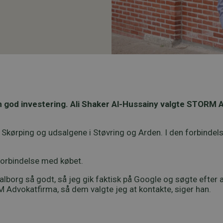
n god investering. Ali Shaker Al-Hussainy valgte STORM A
 i Skørping og udsalgene i Støvring og Arden. I den forbinde
forbindelse med købet.
lborg så godt, så jeg gik faktisk på Google og søgte efter adv
Advokatfirma, så dem valgte jeg at kontakte, siger han.