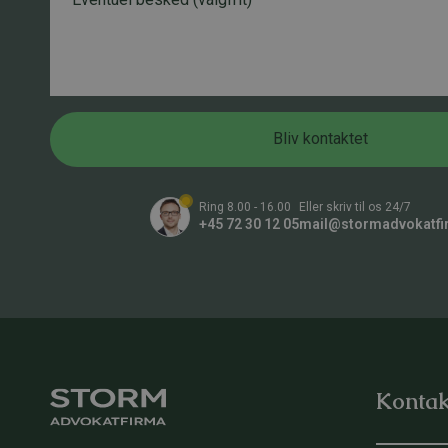
l
f
e
*
o
s
n
k
n
e
u
d
m
m
Bliv kontaktet
e
r
*
Ring 8.00 - 16.00
Eller skriv til os 24/7
+45 72 30 12 05
mail@stormadvokatfi
Kontak