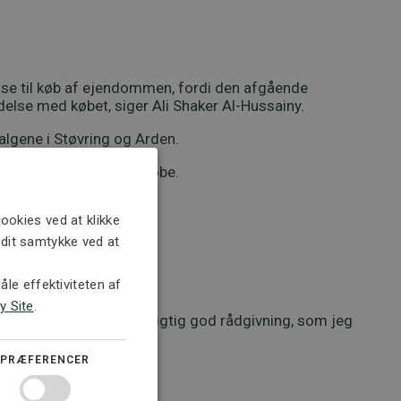
ise til køb af ejendommen, fordi den afgående
lse med købet, siger Ali Shaker Al-Hussainy.
algene i Støvring og Arden.
 den nye apoteker at købe.
ookies ved at klikke
e dit samtykke ved at
le effektiviteten af
y Site
.
ærksom på. Så det var rigtig god rådgivning, som jeg
PRÆFERENCER