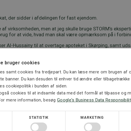
okat, der sidder i afdelingen for fast ejendom.
 af virksomheden, men at jeg skulle bruge STORM’s ekspert
ug for at vide, hvad man skal være opmærksom på i forbinde
er Al-Hussainy til at overtage apoteket i Skørping, samt uds
om at sælge erhvervsejendommen i Skørping, og den valgte
e bruger cookies
es samt cookies fra tredjepart. Du kan læse mere om brugen af c
ette banner. Du kan desuden til enhver tid ændre eller tilbagetrækk
ores cookiepolitik i bunden af siden.
også cookies til at indsamle data med det formål at tilpasse og må
g han fik hos STORM Advokatfirma i forbindelse med købet.
For mere information, besøg
Google's Business Data Responsibilit
ar opmærksom på, hvilke punkter jeg skulle være ekstra opm
STATISTIK
MARKETING
 apoteker er i fuld gang i egen erhvervsejendom.