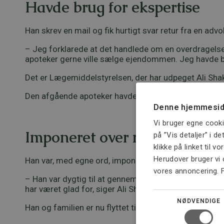
Havde brug for ekspertise
Han skrev en mail og fik hurtigt svar retur fra en adv
– Jeg forklarede at det handlede om en overdragelse
apoteker gerne ville sælge ejendommen. Jeg havde br
Det er Lægemiddelstyrelsen, der har udpeget Ali Shak
Den afgående apoteker havde dog samtidig et ønske 
Denne hjemmesid
Vi bruger egne cooki
Imponeret over rådgivning
på ”Vis detaljer” i d
klikke på linket til v
Herudover bruger vi 
Han var, med egne ord, imponeret over den rådgivnin
vores annoncering. 
– Han var dygtig til at gennemskue købsaftalen og v
har været glad for, siger Ali Shaker Al-Hussainy.
NØDVENDIGE
Han og familien er nu flyttet til Aalborg og livet som