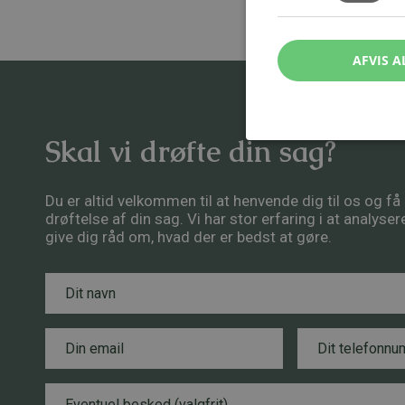
AFVIS A
Skal vi drøfte din sag?
Du er altid velkommen til at henvende dig til os og f
drøftelse af din sag. Vi har stor erfaring i at analyse
give dig råd om, hvad der er bedst at gøre.
N
*
a
E
v
m
n
E
a
T
*
m
i
e
a
l
l
i
*
e
B