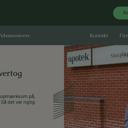
Ko
idensunivers
Kontakt
Fir
vertog
ar opmærksom på,
Så det var rigtig