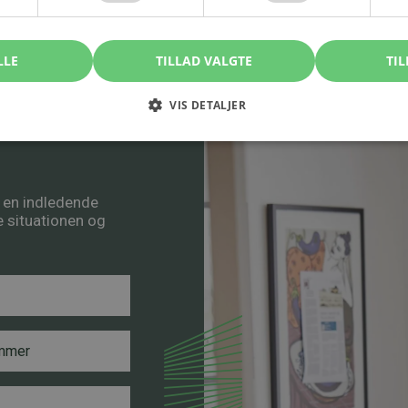
LLE
TILLAD VALGTE
TIL
VIS DETALJER
å en indledende
re situationen og