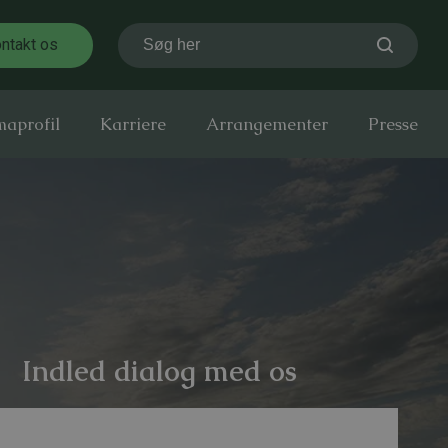
ntakt os
Søg her
maprofil
Karriere
Arrangementer
Presse
Indled dialog med os