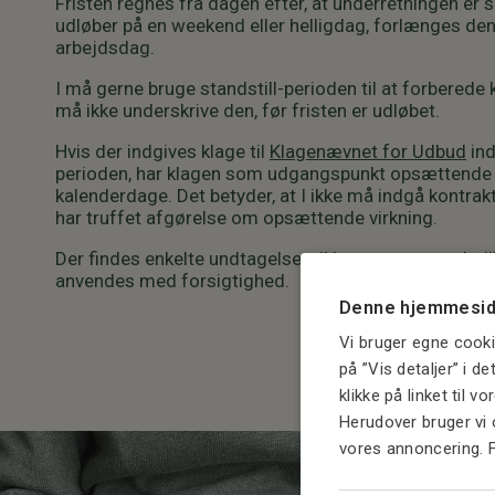
Fristen regnes fra dagen efter, at underretningen er s
udløber på en weekend eller helligdag, forlænges den
arbejdsdag.
I må gerne bruge standstill-perioden til at forberede 
må ikke underskrive den, før fristen er udløbet.
Hvis der indgives klage til
Klagenævnet for Udbud
ind
perioden, har klagen som udgangspunkt opsættende v
kalenderdage. Det betyder, at I ikke må indgå kontrak
har truffet afgørelse om opsættende virkning.
Der findes enkelte undtagelser til kravet om standstil
anvendes med forsigtighed.
Denne hjemmesid
Vi bruger egne cooki
på ”Vis detaljer” i d
klikke på linket til v
Herudover bruger vi 
vores annoncering. 