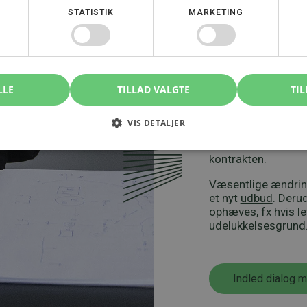
STATISTIK
MARKETING
Kontrakti
udbuddet
LLE
TILLAD VALGTE
TIL
Udbuddet afsluttes
leverandør. Først p
VIS DETALJER
Selvom kontrakten e
I skal fortsat væ
kontrakten.
Væsentlige ændringe
et nyt
udbud
. Deru
ophæves, fx hvis l
udelukkelsesgrund
Indled dialog 