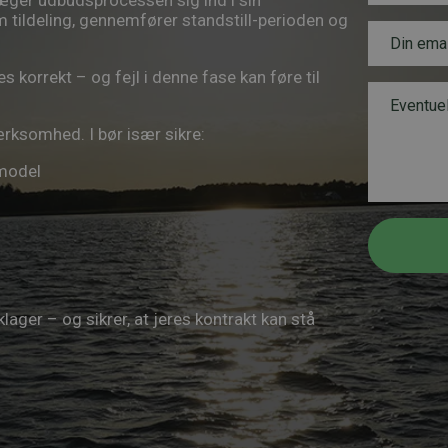
væger udbudsprocessen sig ind i sin
v
e
om tildeling, gennemfører standstill-perioden og
n
E
l
*
m
e
a
f
korrekt – og fejl i denne fase kan føre til
i
o
B
l
n
e
*
n
s
rksomhed. I bør især sikre:
u
k
m
e
 model
m
d
e
r
T
e
l
e
lager – og sikrer, at jeres kontrakt kan stå
f
o
n
n
u
m