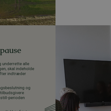
k pause
g underrette alle
gen, skal indeholde
efter indtræder
ingsbeslutning og
tilbudsgivere
still-perioden