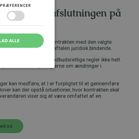
PRÆFERENCER
ndgåelse – afslutningen på
LAD ALLE
 formelt, når I indgår kontrakten med den valgte
å dette tidspunkt bliver aftalen juridisk bindende.
r indgået, ophører de udbudsretlige regler ikke helt.
re opmærksomme på reglerne om ændringer i
r kan medføre, at I er forpligtet til at gennemføre
dover kan der opstå situationer, hvor kontrakten skal
everandøren viser sig at være omfattet af en
.
med os