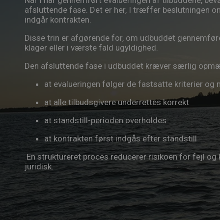
Når I har gennemført evalueringen af tilbuddene, be
afsluttende fase. Det er her, I træffer beslutningen 
indgår kontrakten.
Disse trin er afgørende for, om udbuddet gennemføres 
klager eller i værste fald ugyldighed.
Den afsluttende fase i udbuddet kræver særlig opmæ
at evalueringen følger de fastsatte kriterier og
at alle tilbudsgivere underrettes korrekt
at standstill-perioden overholdes
at kontrakten først indgås efter standstill
En struktureret proces reducerer risikoen for fejl og k
juridisk.