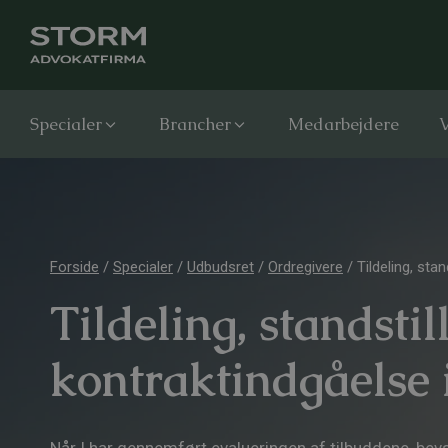
Specialer
Brancher
Medarbejdere
V
Forside
/
Specialer
/
Udbudsret
/
Ordregivere
/
Tildeling, sta
Tildeling, standstil
kontraktindgåelse 