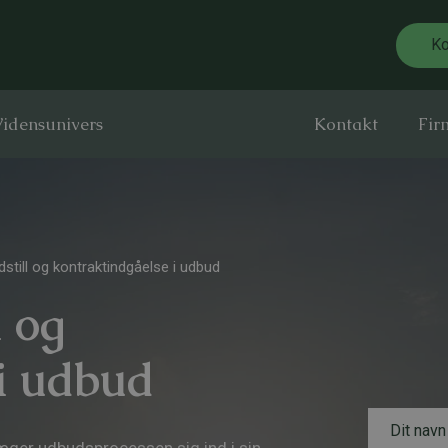
Ko
idensunivers
Kontakt
Fir
ndstill og kontraktindgåelse i udbud
l og
i udbud
N
*
a
T