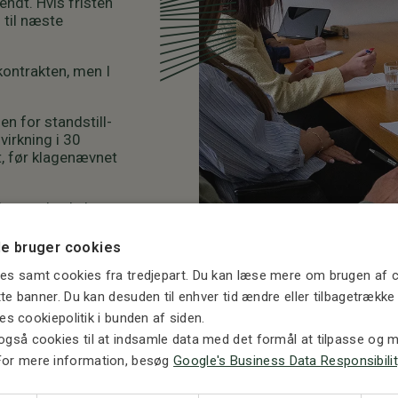
endt. Hvis fristen
 til næste
kontrakten, men I
en for standstill-
irkning i 30
t, før klagenævnet
l, men de skal
e bruger cookies
es samt cookies fra tredjepart. Du kan læse mere om brugen af c
ette banner. Du kan desuden til enhver tid ændre eller tilbagetrækk
ores cookiepolitik i bunden af siden.
også cookies til at indsamle data med det formål at tilpasse og må
For mere information, besøg
Google's Business Data Responsibilit