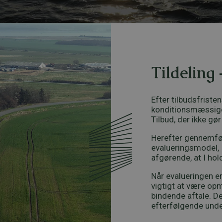
m
e
r
Tildeling
Efter tilbudsfristen
konditionsmæssige,
Tilbud, der ikke gø
Herefter gennemfør
evalueringsmodel, I
afgørende, at I hol
Når evalueringen er 
vigtigt at være opm
bindende aftale. De
efterfølgende unde