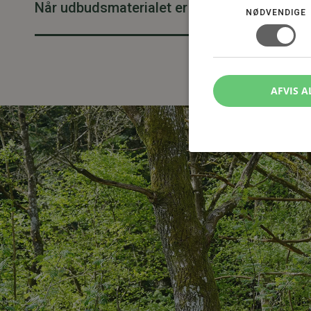
Når udbudsmaterialet er uklart
NØDVENDIGE
AFVIS A