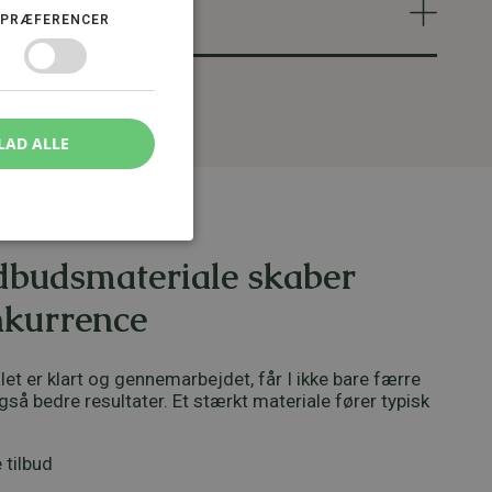
PRÆFERENCER
LAD ALLE
dbudsmateriale skaber
nkurrence
t er klart og gennemarbejdet, får I ikke bare færre
gså bedre resultater. Et stærkt materiale fører typisk
 tilbud