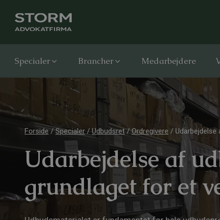
Specialer
Brancher
Medarbejdere
V
Forside
/
Specialer
/
Udbudsret
/
Ordregivere
/
Udarbejdelse 
Udarbejdelse af ud
grundlaget for et 