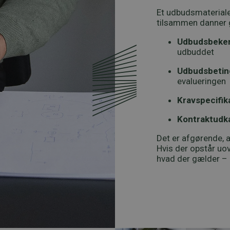
Et udbudsmateriale 
tilsammen danner 
Udbudsbeken
udbuddet
Udbudsbetin
evalueringen
Kravspecifik
Kontraktudk
Det er afgørende,
Hvis der opstår uo
hvad der gælder – 