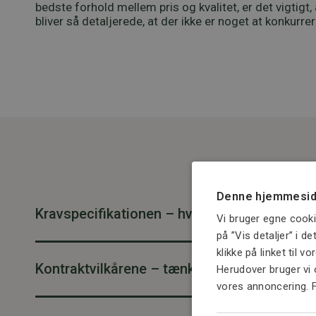
bedste forhold mellem pris og kvalitet, er det vigtigt,
bliver så detaljerede, at der ikke er noget at konkurrer
Denne hjemmesid
Kravspecifikationen – hvad skal leveres?
Vi bruger egne cooki
på ”Vis detaljer” i d
klikke på linket til v
Kontraktvilkårene – tænk risikoen ind
Herudover bruger vi 
vores annoncering. 