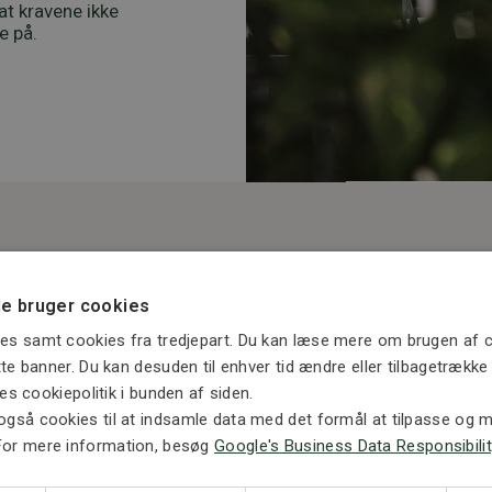
 at kravene ikke
e på.
e bruger cookies
es samt cookies fra tredjepart. Du kan læse mere om brugen af c
ette banner. Du kan desuden til enhver tid ændre eller tilbagetrækk
ores cookiepolitik i bunden af siden.
også cookies til at indsamle data med det formål at tilpasse og må
For mere information, besøg
Google's Business Data Responsibilit