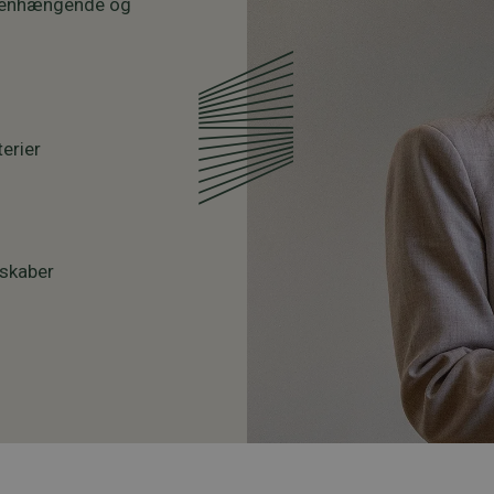
ammenhængende og
terier
 skaber