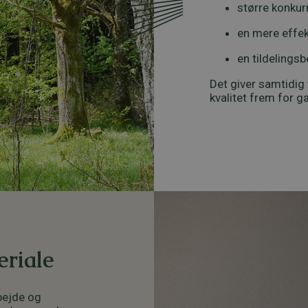
større konkur
en mere effek
en tildelingsb
Det giver samtidig 
kvalitet frem for gæ
riale
bejde og