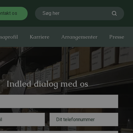
ntakt os
Søg her
maprofil
Karriere
Arrangementer
Presse
Indled dialog med os
T
e
l