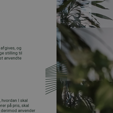
 afgives, og
 stilling til
est anvendte
, hvordan I skal
er på pris, skal
 derimod anvender