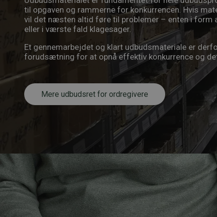
Udbudsmaterialet er fundamentet for hele udbudsproc
til opgaven og rammerne for konkurrencen. Hvis mater
vil det næsten altid føre til problemer – enten i for
eller i værste fald klagesager.
Et gennemarbejdet og klart udbudsmateriale er derfor
forudsætning for at opnå effektiv konkurrence og det
Mere udbudsret for ordregivere