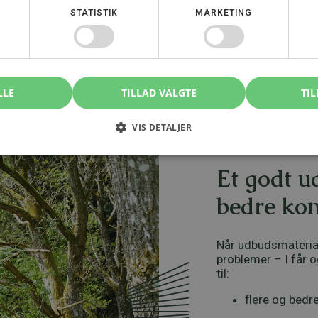
STATISTIK
MARKETING
LLE
TILLAD VALGTE
TIL
VIS DETALJER
Et godt u
bedre ko
Når udbudsmateriale
problemer – I får o
til:
flere og bedre