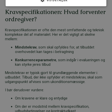
VIS DETALJER
Kravspecifikationen: Hvad forventer
ordregiver?
Kravspecifikationen er ofte den mest omfattende og teknisk
komplekse del af materialet. Her er det vigtigt at skelne
mellem:
Mindstekrav
, som skal opfyldes for, at tilbuddet
overhovedet kan tages i betragtning
Konkurrenceparametre
, som indgår i evalueringen og
kan styrke jeres tilbud
Mindstekrav er typisk gjort til grundlæggende elementer i
udbuddet. Tilbud, der ikke opfylder et mindstekrav, skal som
udgangspunkt afvises som ukonditionsmæssige.
I bør derudover vurdere:
Om kravene er klare og entydige
Om der er modstrid mellem kravspecifikation,
udbudsbetingelser og kontraktudkast