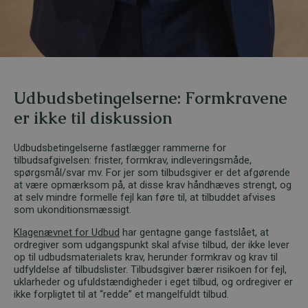
Udbudsbetingelserne: Formkravene
er ikke til diskussion
Udbudsbetingelserne fastlægger rammerne for
tilbudsafgivelsen: frister, formkrav, indleveringsmåde,
spørgsmål/svar mv. For jer som tilbudsgiver er det afgørende
at være opmærksom på, at disse krav håndhæves strengt, og
at selv mindre formelle fejl kan føre til, at tilbuddet afvises
som ukonditionsmæssigt.
Klagenævnet for Udbud
har gentagne gange fastslået, at
ordregiver som udgangspunkt skal afvise tilbud, der ikke lever
op til udbudsmaterialets krav, herunder formkrav og krav til
udfyldelse af tilbudslister. Tilbudsgiver bærer risikoen for fejl,
uklarheder og ufuldstændigheder i eget tilbud, og ordregiver er
ikke forpligtet til at “redde” et mangelfuldt tilbud.