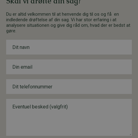
Skal vi drøfte din sag?
Du er altid velkommen til at henvende dig til os og få en
indledende drøftelse af din sag. Vi har stor erfaring i at
analysere situationen og give dig råd om, hvad der er bedst at
gøre.
N
a
v
n
E
*
m
a
i
T
l
e
*
l
e
B
*
f
e
*
o
s
T
n
k
e
n
e
l
u
d
e
m
f
m