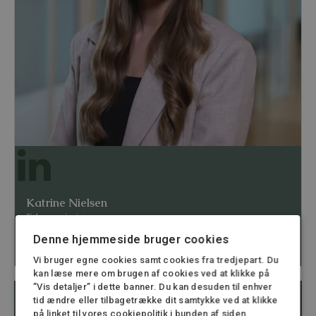
Katrine Nielsen
Erhvervsjurist
25 28 34 44
Denne hjemmeside bruger cookies
kn@stormadvokatfirma.dk
Vi bruger egne cookies samt cookies fra tredjepart. Du
kan læse mere om brugen af cookies ved at klikke på
”Vis detaljer” i dette banner. Du kan desuden til enhver
tid ændre eller tilbagetrække dit samtykke ved at klikke
på linket til vores cookiepolitik i bunden af siden.