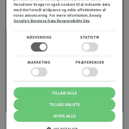
Herudover bruger vi også cookies til at indsamle data
med det formål at tilpasse og måle effektiviteten af
vores annoncering. For mere information, besøg
Google's Business Data Responsibility Site
.
NØDVENDIGE
STATISTIK
MARKETING
PRÆFERENCER
25+ dygtige kollegaer
Mød hele holdet
Ring 8.00 - 16.00
+45 72 30 12 05
TILLAD ALLE
Eller skriv til os 24/7
TILLAD VALGTE
mail@stormadvokatfirma.dk
AFVIS ALLE