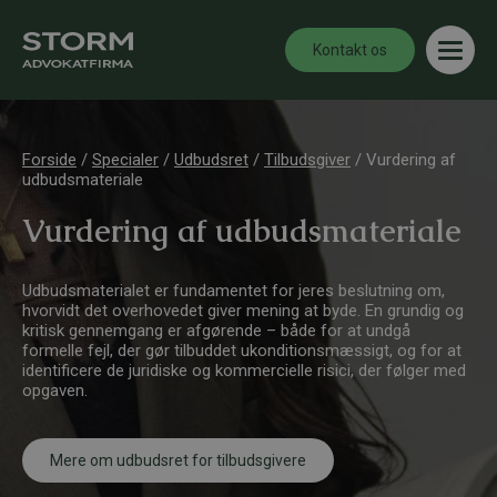
Kontakt os
Forside
/
Specialer
/
Udbudsret
/
Tilbudsgiver
/
Vurdering af
udbudsmateriale
Vurdering af udbudsmateriale
Udbudsmaterialet er fundamentet for jeres beslutning om,
hvorvidt det overhovedet giver mening at byde. En grundig og
kritisk gennemgang er afgørende – både for at undgå
formelle fejl, der gør tilbuddet
ukonditionsmæssigt
, og for at
identificere de juridiske og kommercielle risici, der følger med
opgaven.
Mere om udbudsret for tilbudsgivere