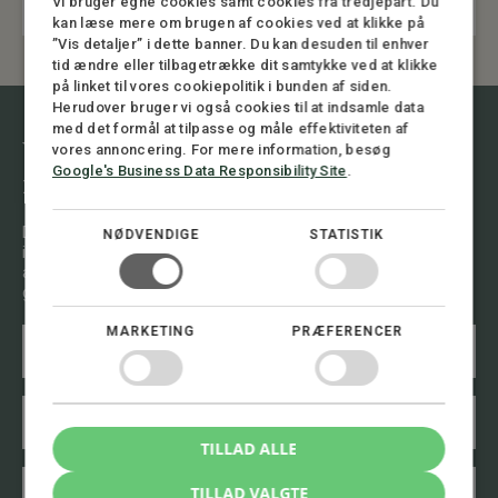
Vi bruger egne cookies samt cookies fra tredjepart. Du
10. JUNI 2025
kan læse mere om brugen af cookies ved at klikke på
”Vis detaljer” i dette banner. Du kan desuden til enhver
tid ændre eller tilbagetrække dit samtykke ved at klikke
på linket til vores cookiepolitik i bunden af siden.
Herudover bruger vi også cookies til at indsamle data
med det formål at tilpasse og måle effektiviteten af
Vil du vide mere om emnet, kontakt
vores annoncering. For mere information, besøg
Google's Business Data Responsibility Site
.
mig.
Du er altid velkommen til at henvende dig til os og få en
NØDVENDIGE
STATISTIK
indledende drøftelse af din sag. Vi har stor erfaring i at
analysere situationen og give dig råd om, hvad der er bedst at
gøre.
MARKETING
PRÆFERENCER
N
E
a
m
v
a
n
i
E
*
l
m
E
a
TILLAD ALLE
m
i
a
T
l
TILLAD VALGTE
i
e