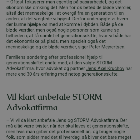
– Oftest fokuserer man egentlig på papirarbejdet, og det
økonomiske omkring det. Men for os betød de bløde værdier,
altså det menneskelige i at overgå fra en generation til en
anden, at det vægtede vi højest. Derfor undersøgte vi, hvem
der kunne hjælpe os med at komme i dybden. Både på de
bløde værdier, men også nogle personer som kunne se
helheden i, at få samlet et generationsskifte, hvor vi både har
det økonomiske på plads, men specielt også det
menneskelige og de bløde værdier, siger Peter Mejnertsen.
Familiens sondering efter professionel hjælp til
generationsskiftet endte med, at den valgte STORM
Advokatfirma, hvor advokat og partner
Jens Axel Kruchov
har
mere end 30 års erfaring med netop generationsskifte.
Vil klart anbefale STORM
Advokatfirma
– Vi vil da klart anbefale Jens og STORM Advokatfirma. Der
må altid være tvister, når der skal laves et generationsskifte,
men hvis man griber det professionelt an, og bruger nogle
folk, som sidder med det til hverdag, så bliver det bare meget