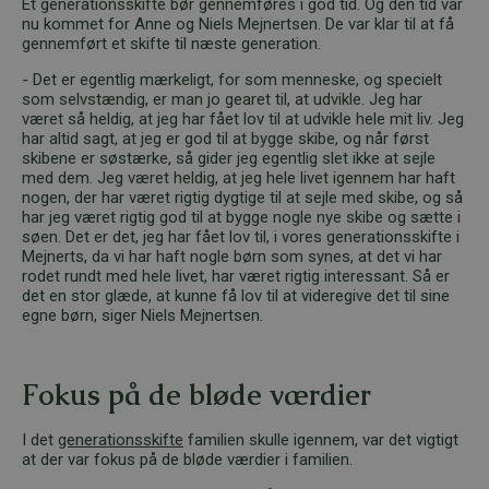
Et generationsskifte bør gennemføres i god tid. Og den tid var
nu kommet for Anne og Niels Mejnertsen. De var klar til at få
gennemført et skifte til næste generation.
- Det er egentlig mærkeligt, for som menneske, og specielt
som selvstændig, er man jo gearet til, at udvikle. Jeg har
været så heldig, at jeg har fået lov til at udvikle hele mit liv. Jeg
har altid sagt, at jeg er god til at bygge skibe, og når først
skibene er søstærke, så gider jeg egentlig slet ikke at sejle
med dem. Jeg været heldig, at jeg hele livet igennem har haft
nogen, der har været rigtig dygtige til at sejle med skibe, og så
har jeg været rigtig god til at bygge nogle nye skibe og sætte i
søen. Det er det, jeg har fået lov til, i vores generationsskifte i
Mejnerts, da vi har haft nogle børn som synes, at det vi har
rodet rundt med hele livet, har været rigtig interessant. Så er
det en stor glæde, at kunne få lov til at videregive det til sine
egne børn, siger Niels Mejnertsen.
Fokus på de bløde værdier
I det
generationsskifte
familien skulle igennem, var det vigtigt
at der var fokus på de bløde værdier i familien.