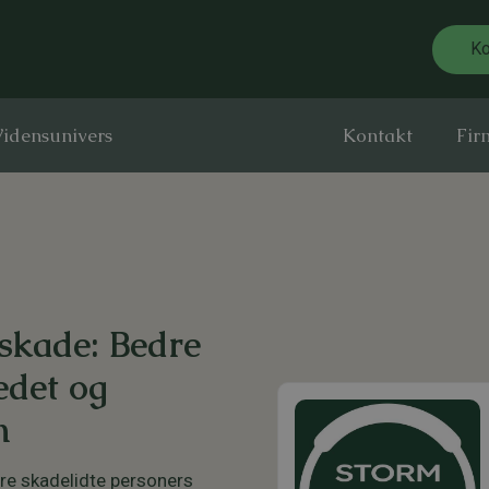
Ko
idensunivers
Kontakt
Fir
sskade: Bedre
edet og
m
re skadelidte personers