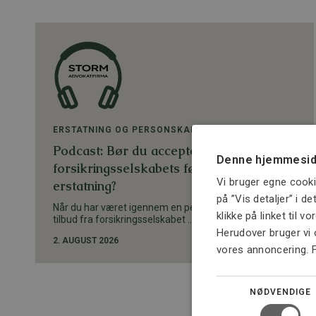
ERSTATNING OG PERSONSKADE
Podcast: Bør du acceptere
Denne hjemmesid
forsikringsselskabets første tilbud om
Vi bruger egne cooki
erstatning?
på ”Vis detaljer” i d
Når du har været igennem en personskade, kan et
klikke på linket til v
tilbud fra forsikringsselskabet ...
Herudover bruger vi 
2. AUGUST 2026
vores annoncering. 
NØDVENDIGE