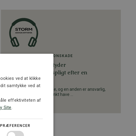
ERSTATNING OG PERSONSKADE
Podcast: Hvad betyder
tabsbegrænsningspligt efter en
ookies ved at klikke
personskade?
e dit samtykke ved at
Hvis du kommer til skade, og en anden er ansvarlig,
kan du som udgangspunkt have ...
le effektiviteten af
5. JULI 2026
y Site
.
PRÆFERENCER