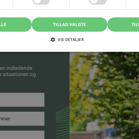
LLE
TILLAD VALGTE
TIL
, kontakt
VIS DETALJER
å en indledende
re situationen og