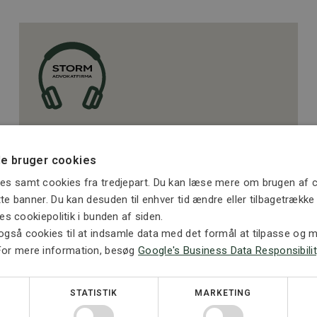
ERSTATNING OG PERSONSKADE
Podcast: Kan en skade under en
e bruger cookies
vennetjeneste være en arbejdsskade?
es samt cookies fra tredjepart. Du kan læse mere om brugen af c
Mange forbinder arbejdsskader med et almindeligt
ette banner. Du kan desuden til enhver tid ændre eller tilbagetrækk
ansættelsesforhold, løn og en ...
ores cookiepolitik i bunden af siden.
12. JULI 2026
også cookies til at indsamle data med det formål at tilpasse og må
For mere information, besøg
Google's Business Data Responsibilit
STATISTIK
MARKETING