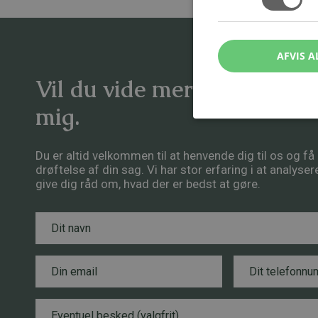
AFVIS A
Vil du vide mere om emnet
mig.
Du er altid velkommen til at henvende dig til os og f
drøftelse af din sag. Vi har stor erfaring i at analyse
give dig råd om, hvad der er bedst at gøre.
N
a
v
n
E
T
*
m
e
a
l
i
e
B
E