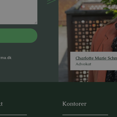
Charlotte Marie Schm
rma.dk
Advokat
t
Kontorer