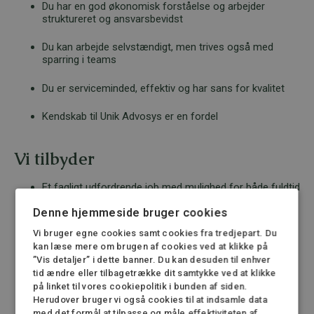
Du har en god økonomisk forståelse og arbejder
struktureret og ansvarsbevidst
Du kan arbejde selvstændigt, men trives også med
sparring i teams
Du er serviceminded, effektiv og har sans for kvalitet
Kendskab til Unik Advosys er en fordel
Vi tilbyder
Et fagligt udfordrende job med mulighed for både fuldtid
(37 t/uge) og deltid
Denne hjemmeside bruger cookies
Et stærkt insolvensteam med engagerede og
Vi bruger egne cookies samt cookies fra tredjepart. Du
kompetente kolleger
kan læse mere om brugen af cookies ved at klikke på
”Vis detaljer” i dette banner. Du kan desuden til enhver
Et arbejdsmiljø præget af ordentlighed, tillid og
tid ændre eller tilbagetrække dit samtykke ved at klikke
samarbejde
på linket til vores cookiepolitik i bunden af siden.
Herudover bruger vi også cookies til at indsamle data
Løn efter kvalifikationer og erfaring
med det formål at tilpasse og måle effektiviteten af