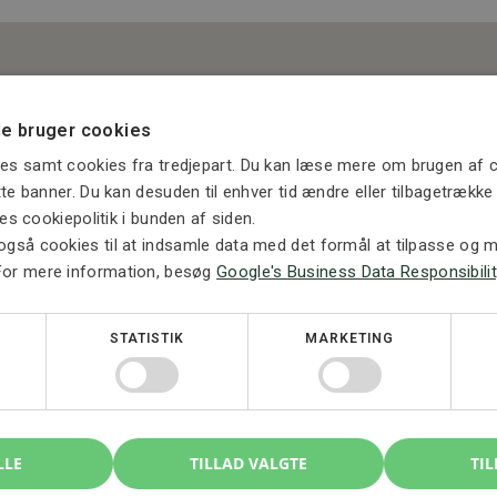
e bruger cookies
es samt cookies fra tredjepart. Du kan læse mere om brugen af c
ette banner. Du kan desuden til enhver tid ændre eller tilbagetrækk
ores cookiepolitik i bunden af siden.
også cookies til at indsamle data med det formål at tilpasse og må
For mere information, besøg
Google's Business Data Responsibilit
STATISTIK
MARKETING
LLE
TILLAD VALGTE
TIL