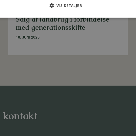
VIS DETALJER
LANDBRUG
,
VIRKSOMHEDSRÅDGIVNING
Salg af landbrug i forbindelse
med generationsskifte
10. JUNI 2025
, kontakt