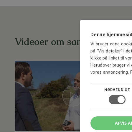
Denne hjemmesid
Videoer om samme emne
Vi bruger egne cooki
på ”Vis detaljer” i d
klikke på linket til v
Herudover bruger vi 
vores annoncering. 
NØDVENDIGE
AFVIS A