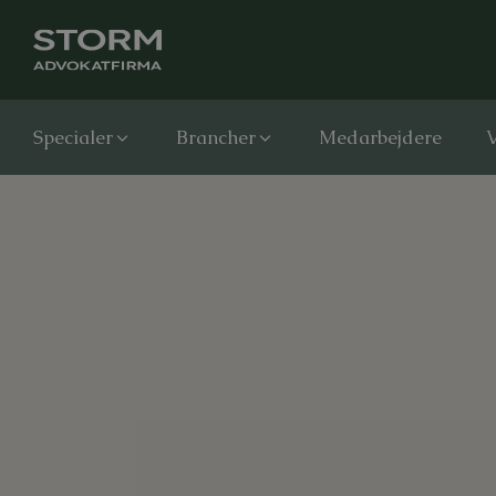
Specialer
Brancher
Medarbejdere
V