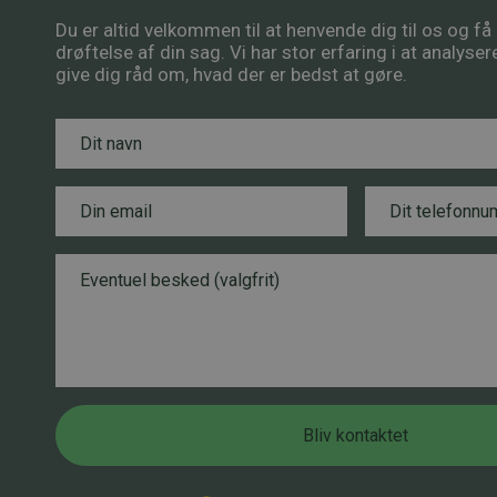
Du er altid velkommen til at henvende dig til os og f
drøftelse af din sag. Vi har stor erfaring i at analyse
give dig råd om, hvad der er bedst at gøre.
N
a
v
n
E
T
*
m
e
a
l
i
e
B
E
l
f
e
m
*
o
s
a
n
k
i
n
e
l
u
d
*
m
*
m
Bliv kontaktet
e
r
*