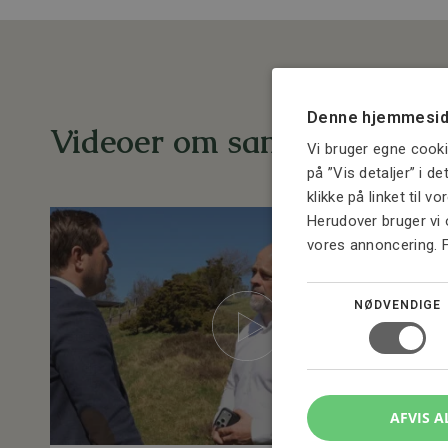
Denne hjemmesid
Videoer om samme emne
Vi bruger egne cooki
på ”Vis detaljer” i d
klikke på linket til v
Herudover bruger vi 
vores annoncering. 
NØDVENDIGE
AFVIS A