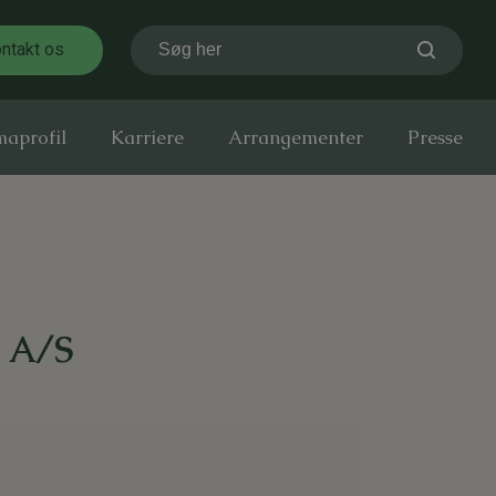
ntakt os
Søg her
maprofil
Karriere
Arrangementer
Presse
e A/S