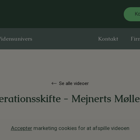
Ko
idensunivers
Kontakt
Fir
Se alle videoer
rationsskifte - Mejnerts Møll
Accepter
marketing cookies for at afspille videoen