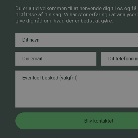
Du er altid velkommen til at henvende dig til os og f
drøftelse af din sag. Vi har stor erfaring i at analyse
give dig råd om, hvad der er bedst at gøre.
N
B
a
e
v
s
n
E
k
T
*
m
e
e
a
d
l
i
*
e
B
l
N
f
e
*
a
o
s
v
n
k
n
n
e
u
d
m
m
Bliv kontaktet
e
r
*