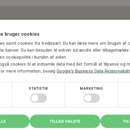
e bruger cookies
es samt cookies fra tredjepart. Du kan læse mere om brugen af c
ette banner. Du kan desuden til enhver tid ændre eller tilbagetrækk
ores cookiepolitik i bunden af siden.
også cookies til at indsamle data med det formål at tilpasse og må
For mere information, besøg
Google's Business Data Responsibilit
STATISTIK
MARKETING
LLE
TILLAD VALGTE
TIL