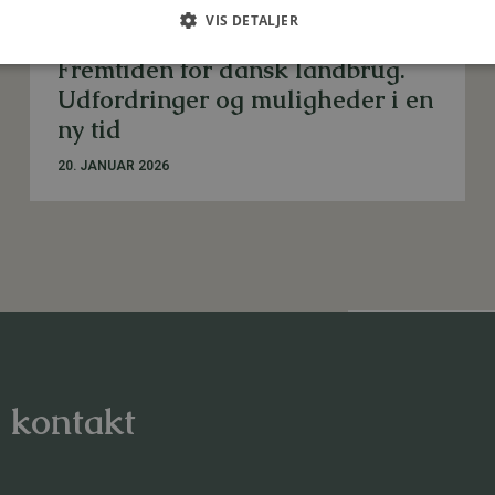
VIS DETALJER
LANDBRUG
Fremtiden for dansk landbrug.
Udfordringer og muligheder i en
ny tid
20. JANUAR 2026
, kontakt