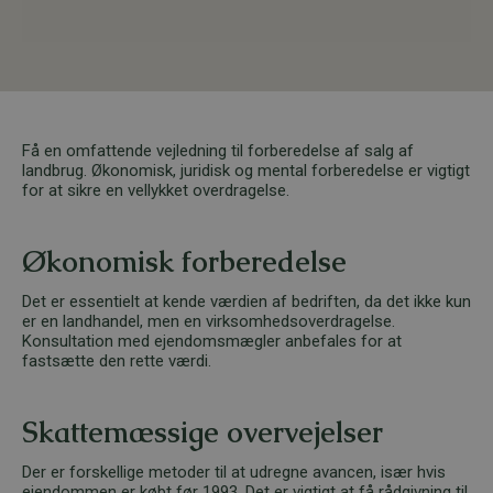
Få en omfattende vejledning til forberedelse af salg af
landbrug. Økonomisk, juridisk og mental forberedelse er vigtigt
for at sikre en vellykket overdragelse.
Økonomisk forberedelse
Det er essentielt at kende værdien af bedriften, da det ikke kun
er en landhandel, men en virksomhedsoverdragelse.
Konsultation med ejendomsmægler anbefales for at
fastsætte den rette værdi.
Skattemæssige overvejelser
Der er forskellige metoder til at udregne avancen, især hvis
ejendommen er købt før 1993. Det er vigtigt at få rådgivning til