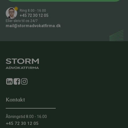
m
e
Ring 8.00 - 16.00
r
+45 72 30 12 05
*
Eller skriv til os 24/7
N
mail@stormadvokatfirma.dk
a
v
n
Kontakt
Åbningstid 8.00 - 16.00
+45 72 30 12 05