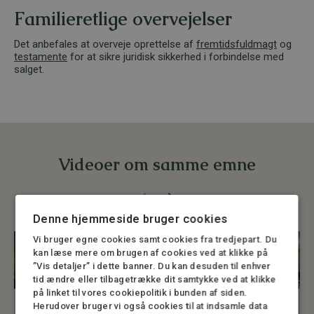
Familieretlige overvejelser
Det anbefales at overveje oprettelse af
fremtidsfuldmagt
og
testamente
for at sikre juridisk sikkerhed i forbindelse med
salget.
Videoer om samme emne
Denne hjemmeside bruger cookies
Vi bruger egne cookies samt cookies fra tredjepart. Du
kan læse mere om brugen af cookies ved at klikke på
”Vis detaljer” i dette banner. Du kan desuden til enhver
tid ændre eller tilbagetrække dit samtykke ved at klikke
på linket til vores cookiepolitik i bunden af siden.
Herudover bruger vi også cookies til at indsamle data