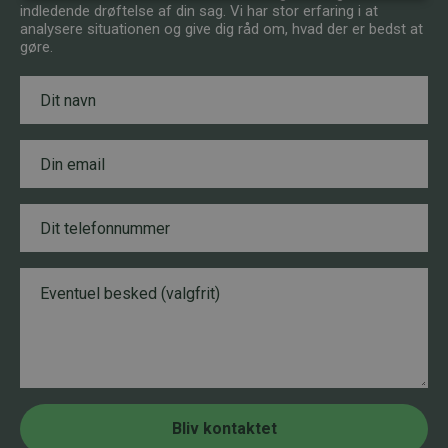
indledende drøftelse af din sag. Vi har stor erfaring i at
analysere situationen og give dig råd om, hvad der er bedst at
gøre.
N
a
v
n
E
*
m
a
i
T
l
e
*
l
e
B
T
f
e
e
o
s
l
n
k
e
n
e
f
u
d
o
m
n
m
n
e
u
r
Bliv kontaktet
m
*