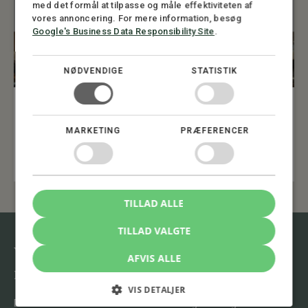
med det formål at tilpasse og måle effektiviteten af
vores annoncering. For mere information, besøg
Google's Business Data Responsibility Site
.
NØDVENDIGE
STATISTIK
LANDBRUG
Fremtiden for dansk landbrug.
MARKETING
PRÆFERENCER
Udfordringer og muligheder i en ny tid
20. JANUAR 2026
TILLAD ALLE
TILLAD VALGTE
Vil du vide mere om emnet, kontakt
AFVIS ALLE
mig.
VIS DETALJER
Du er altid velkommen til at henvende dig til os og få en