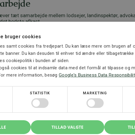
arbejde
æver tæt samarbejde mellem lodsejer, landinspektør, advok
 det bedste afkast.
e bruger cookies
 jord til parcelhuse?
es samt cookies fra tredjepart. Du kan læse mere om brugen af c
advokat. Landinspektøren håndterer de tekniske forhold og l
ette banner. Du kan desuden til enhver tid ændre eller tilbagetrækk
ores cookiepolitik i bunden af siden.
også cookies til at indsamle data med det formål at tilpasse og må
ektøren ved udstykning?
For mere information, besøg
Google's Business Data Responsibilit
 ud fra lokalplanen, udarbejder nødvendige forslag og sørger 
advokat ved udstykning?
STATISTIK
MARKETING
 dine vilkår i en rådgivnings- eller optionsaftale og sørger 
LLE
TILLAD VALGTE
TIL