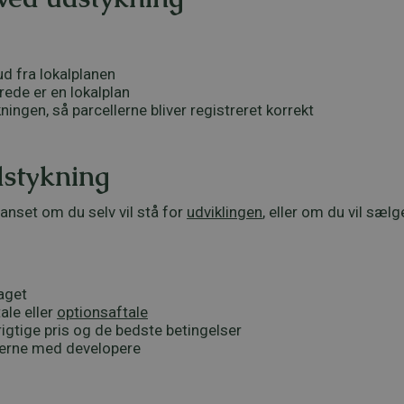
ud fra lokalplanen
erede er en lokalplan
ingen, så parcellerne bliver registreret korrekt
dstykning
anset om du selv vil stå for
udviklingen
, eller om du vil sælg
aget
tale eller
optionsaftale
rigtige pris og de bedste betingelser
ngerne med developere