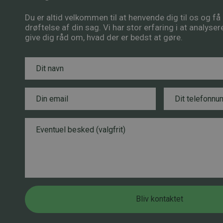
Du er altid velkommen til at henvende dig til os og f
drøftelse af din sag. Vi har stor erfaring i at analyse
give dig råd om, hvad der er bedst at gøre.
N
a
v
n
E
T
B
*
m
e
e
a
l
s
i
e
B
k
l
f
e
e
*
o
s
d
n
k
E
n
e
m
u
d
a
m
i
m
l
Bliv kontaktet
e
N
r
a
*
v