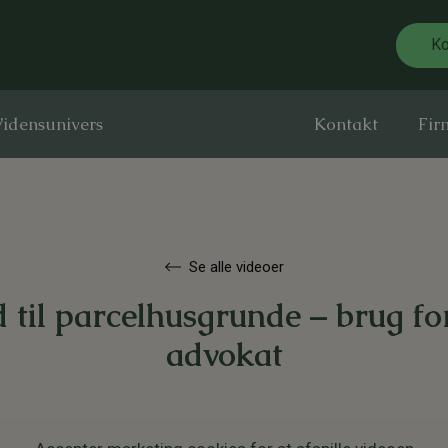
Ko
idensunivers
Kontakt
Fir
Se alle videoer
d til parcelhusgrunde – brug fo
advokat