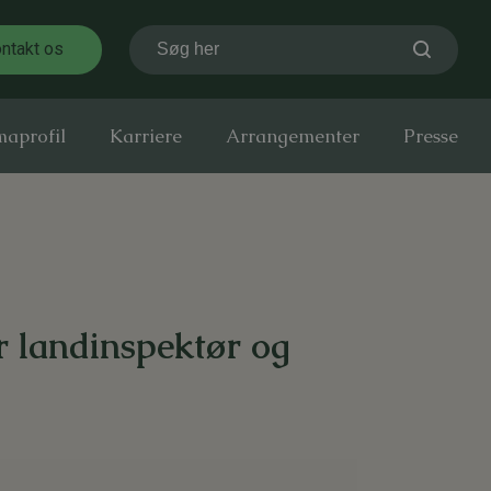
ntakt os
Søg her
maprofil
Karriere
Arrangementer
Presse
r landinspektør og