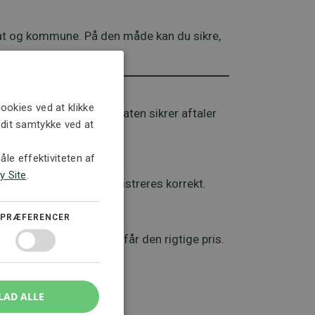
at og kommune. På den måde kan du sikre,
ookies ved at klikke
okalplanen, mens advokaten sikrer aftaler
e dit samtykke ved at
le effektiviteten af
y Site
.
for, at parcellerne registreres korrekt.
PRÆFERENCER
for, at du som lodsejer får den rigtige pris.
LAD ALLE