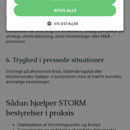
selskabsloven
s § 361.
AFVIS ALLE
5. Strategisk sparring
VIS DETALJER
Bestyrelser har ofte brug for et eksternt, uvildigt perspektiv på
strategi, omstrukturering, store investeringer eller M&A-
processer.
6. Tryghed i pressede situationer
Ved tegn på økonomisk krise, faldende kapital eller
insolvensrisiko hjælper vi bestyrelsen med at træffe korrekte,
ansvarlige beslutninger.
Sådan hjælper STORM
bestyrelser i praksis
Udarbejdelse af forretningsorden og årshjul
Gennemgang og opdatering af juridiske dokumenter