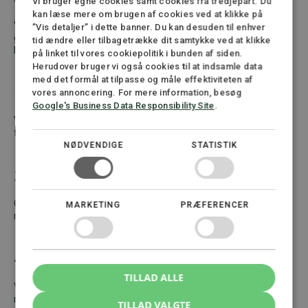
Vi bruger egne cookies samt cookies fra tredjepart. Du
kan læse mere om brugen af cookies ved at klikke på
Vi sikrer beslutningsgrundlag, referater, forretningsorden og
”Vis detaljer” i dette banner. Du kan desuden til enhver
governance-modeller, der beskytter både selskabet og
tid ændre eller tilbagetrække dit samtykke ved at klikke
bestyrelsesmedlemmerne.
på linket til vores cookiepolitik i bunden af siden.
Herudover bruger vi også cookies til at indsamle data
med det formål at tilpasse og måle effektiviteten af
2. Klarhed over risici
vores annoncering. For mere information, besøg
Google's Business Data Responsibility Site
.
Vi gennemgår jura, kontrakter, kapitalforhold og økonomiske
forpligtelser og gør risici konkrete og håndterbare.
NØDVENDIGE
STATISTIK
3. Bedre samarbejde med direktionen
Gode instrukser, tydelige roller og klare processer skaber en
MARKETING
PRÆFERENCER
mere effektiv ledelse.
4. Reduceret ansvar
TILLAD ALLE
Ved at sikre, at bestyrelsen handler rettidigt og dokumenteret,
reducerer vi risikoen for et personligt bestyrelsesansvar efter
TILLAD VALGTE