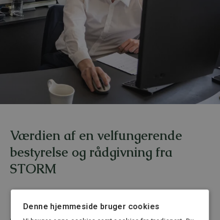
Værdien af en velfungerende
bestyrelse og rådgivning fra
STORM
1. Professionel governance og
Denne hjemmeside bruger cookies
dokumentation