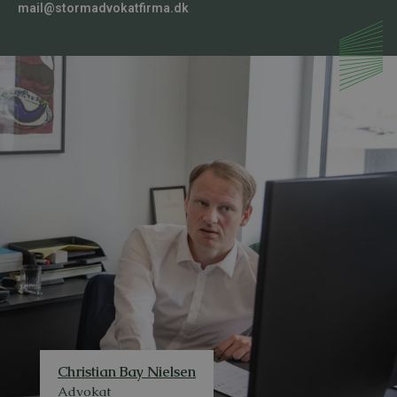
mail@stormadvokatfirma.dk
o
n
n
u
m
m
e
r
Christian Bay Nielsen
Advokat