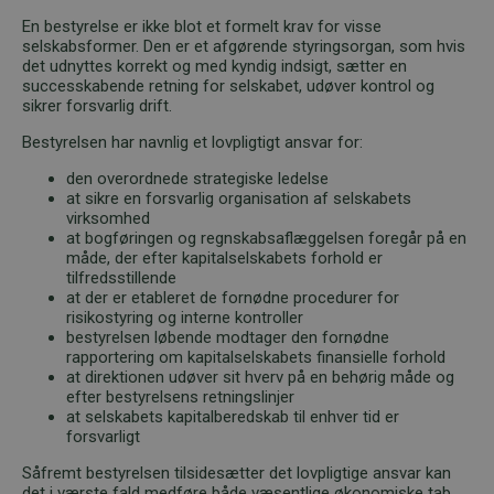
En bestyrelse er ikke blot et formelt krav for visse
selskabsformer. Den er et afgørende styringsorgan, som hvis
det udnyttes korrekt og med kyndig indsigt, sætter en
successkabende retning for selskabet, udøver kontrol og
sikrer forsvarlig drift.
Bestyrelsen har navnlig et lovpligtigt ansvar for:
den overordnede strategiske ledelse
at sikre en forsvarlig organisation af selskabets
virksomhed
at bogføringen og regnskabsaflæggelsen foregår på en
måde, der efter kapitalselskabets forhold er
tilfredsstillende
at der er etableret de fornødne procedurer for
risikostyring og interne kontroller
bestyrelsen løbende modtager den fornødne
rapportering om kapitalselskabets finansielle forhold
at direktionen udøver sit hverv på en behørig måde og
efter bestyrelsens retningslinjer
at selskabets kapitalberedskab til enhver tid er
forsvarligt
Såfremt bestyrelsen tilsidesætter det lovpligtige ansvar kan
det i værste fald medføre både væsentlige økonomiske tab