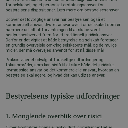
for selskabet, og et personligt erstatningsansvar for
bestyrelsens dispositioner.
Læs mere om bestyrelsesansvar
.
Udover det lovpligtige ansvar har bestyrelsen også et
kommercielt ansvar, dvs. et ansvar over for selskabet som er
nærmere udledt af forventningen til at skabe værdi i
bestyrelseshvervet frem for et traditionelt juridisk ansvar.
Derfor er det vigtigt at både bestyrelse og selskab foretager
en grundig overvejsle omkring selskabets mål, og de mulige
midler, der må overvejes anvendt for at nå disse mål.
Praksis viser et udvalg af forskellige udfordringer og
fokusområder, som kan bistå til at sikre både det juridiske,
lovmæssige ansvar og det kommercielle ansvar., hvordan en
bestyrelse skal agere, og hvad der kan udløse ansvar.
Bestyrelsens typiske udfordringer
1. Manglende overblik over risici
Cyber,
kontrakter
, finansiel risiko, drift, compliance: Det er