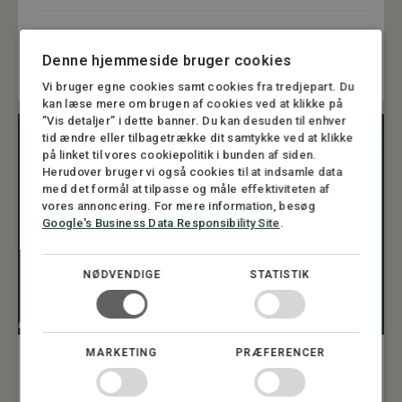
Af
Andreas Darwin Madsen
Denne hjemmeside bruger cookies
Advokat
Vi bruger egne cookies samt cookies fra tredjepart. Du
kan læse mere om brugen af cookies ved at klikke på
”Vis detaljer” i dette banner. Du kan desuden til enhver
tid ændre eller tilbagetrække dit samtykke ved at klikke
på linket til vores cookiepolitik i bunden af siden.
Herudover bruger vi også cookies til at indsamle data
med det formål at tilpasse og måle effektiviteten af
vores annoncering. For mere information, besøg
Google's Business Data Responsibility Site
.
NØDVENDIGE
STATISTIK
MARKETING
PRÆFERENCER
LANDBRUG
,
KONTRAKTER
Derfor vinder forpagtning frem