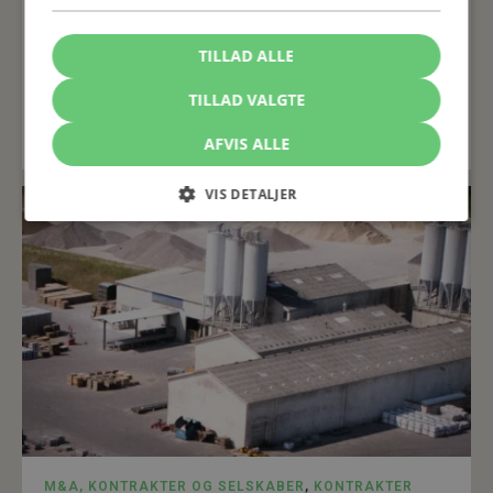
17. OKTOBER 2022
2 MINUTTERS LÆSETID
TILLAD ALLE
TILLAD VALGTE
Af
Jens Axel Kruchov
Advokat, Partner
AFVIS ALLE
VIS DETALJER
M&A, KONTRAKTER OG SELSKABER
,
KONTRAKTER