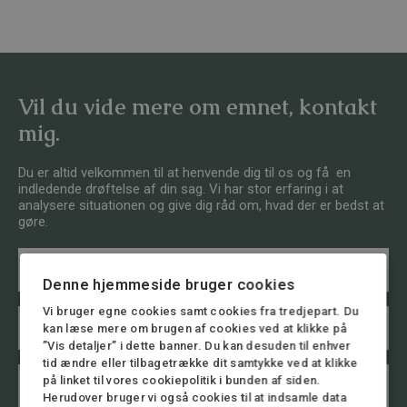
Vil du vide mere om emnet, kontakt
mig.
Du er altid velkommen til at henvende dig til os og få en
indledende drøftelse af din sag. Vi har stor erfaring i at
analysere situationen og give dig råd om, hvad der er bedst at
gøre.
N
*
a
L
Denne hjemmeside bruger cookies
v
a
n
y
Vi bruger egne cookies samt cookies fra tredjepart. Du
E
*
o
m
kan læse mere om brugen af cookies ved at klikke på
u
a
”Vis detaljer” i dette banner. Du kan desuden til enhver
t
i
tid ændre eller tilbagetrække dit samtykke ved at klikke
*
T
l
på linket til vores cookiepolitik i bunden af siden.
e
*
Herudover bruger vi også cookies til at indsamle data
l