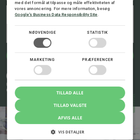
med det formål at tilpasse og måle effektiviteten af
e
B
vores annoncering. For mere information, besøg
f
e
Google's Business Data Responsibility Site
.
o
s
n
k
n
e
u
NØDVENDIGE
STATISTIK
d
m
m
e
r
Bliv kontaktet
MARKETING
PRÆFERENCER
*
Ring 8.00 - 16.00
+45 72 30 12 05
Eller skriv til os 24/7
mail@stormadvokatfirma.dk
TILLAD ALLE
TILLAD VALGTE
AFVIS ALLE
VIS DETALJER