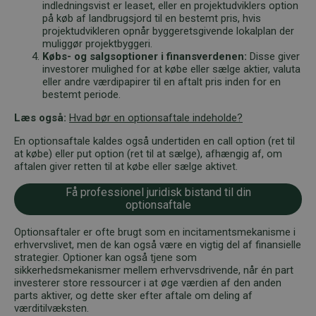
indledningsvist er leaset, eller en projektudviklers option
på køb af landbrugsjord til en bestemt pris, hvis
projektudvikleren opnår byggeretsgivende lokalplan der
muliggør projektbyggeri.
Købs- og salgsoptioner i finansverdenen:
Disse giver
investorer mulighed for at købe eller sælge aktier, valuta
eller andre værdipapirer til en aftalt pris inden for en
bestemt periode.
Læs også:
Hvad bør en optionsaftale indeholde?
En optionsaftale kaldes også undertiden en call option (ret til
at købe) eller put option (ret til at sælge), afhængig af, om
aftalen giver retten til at købe eller sælge aktivet.
Få professionel juridisk bistand til din
optionsaftale
Optionsaftaler er ofte brugt som en incitamentsmekanisme i
erhvervslivet, men de kan også være en vigtig del af finansielle
strategier. Optioner kan også tjene som
sikkerhedsmekanismer mellem erhvervsdrivende, når én part
investerer store ressourcer i at øge værdien af den anden
parts aktiver, og dette sker efter aftale om deling af
værditilvæksten.