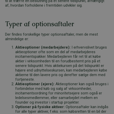
til at træffe en beslutning på et senere tidspunkt, afhængigt
af, hvordan forholdene i fremtiden udvikler sig.
Typer af optionsaftaler
Der findes forskellige typer optionsaftaler, men de mest
almindelige er:
Aktieoptioner (medarbejdere):
I erhvervslivet bruges
aktieoptioner ofte som en del af medarbejderes
incitamentspakker. Medarbejderen får ret til at købe
aktier i virksomheden til en forudbestemt pris på et
senere tidspunkt. Hvis aktiekursen på det tidspunkt er
højere end udnyttelseskursen, kan medarbejderen købe
aktierne til den lavere pris og derefter sælge dem med
fortjeneste.
Aktieoptioner (ejere):
Aktieoptioner kan også bruges i
forbindelse med køb og salg af virksomheder,
incitamentsordning for minoritetsejere som også er
ledelsesmedlemmer, eller samarbejdet mellem en
founder og investor i startup projekter.
Optioner på fysiske aktiver:
Optionsaftaler kan indgås
for alle typer aktiver, f.eks. som købsretten til en bil der