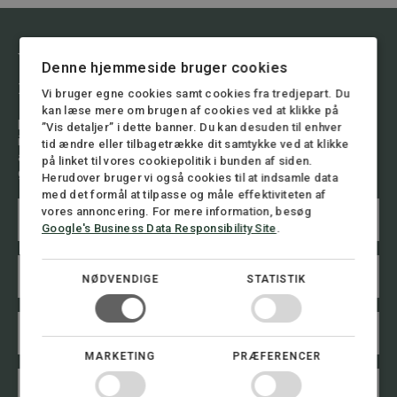
Vil du vide mere om emnet, kontakt
Denne hjemmeside bruger cookies
mig.
Vi bruger egne cookies samt cookies fra tredjepart. Du
kan læse mere om brugen af cookies ved at klikke på
Du er altid velkommen til at henvende dig til os og få en
”Vis detaljer” i dette banner. Du kan desuden til enhver
indledende drøftelse af din sag. Vi har stor erfaring i at
tid ændre eller tilbagetrække dit samtykke ved at klikke
analysere situationen og give dig råd om, hvad der er bedst at
på linket til vores cookiepolitik i bunden af siden.
gøre.
Herudover bruger vi også cookies til at indsamle data
med det formål at tilpasse og måle effektiviteten af
N
vores annoncering. For mere information, besøg
a
Google's Business Data Responsibility Site
.
v
n
E
*
*
m
T
NØDVENDIGE
STATISTIK
a
e
i
l
T
l
e
e
*
f
l
MARKETING
PRÆFERENCER
o
e
n
B
f
n
e