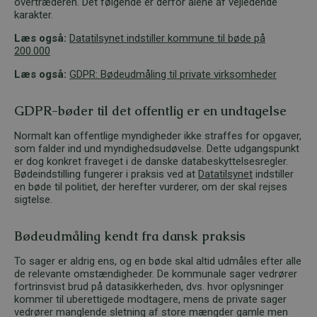
overtræderen. Det følgende er derfor alene af vejledende
karakter.
Læs også:
Datatilsynet indstiller kommune til bøde på
200.000
Læs også:
GDPR: Bødeudmåling til private virksomheder
GDPR-bøder til det offentlig er en undtagelse
Normalt kan offentlige myndigheder ikke straffes for opgaver,
som falder ind und myndighedsudøvelse. Dette udgangspunkt
er dog konkret fraveget i de danske databeskyttelsesregler.
Bødeindstilling fungerer i praksis ved at
Datatilsynet
indstiller
en bøde til politiet, der herefter vurderer, om der skal rejses
sigtelse.
Bødeudmåling kendt fra dansk praksis
To sager er aldrig ens, og en bøde skal altid udmåles efter alle
de relevante omstændigheder. De kommunale sager vedrører
fortrinsvist brud på datasikkerheden, dvs. hvor oplysninger
kommer til uberettigede modtagere, mens de private sager
vedrører manglende sletning af store mængder gamle men