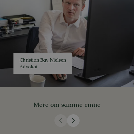
n
u
m
m
e
r
Christian Bay Nielsen
Advokat
Mere om samme emne