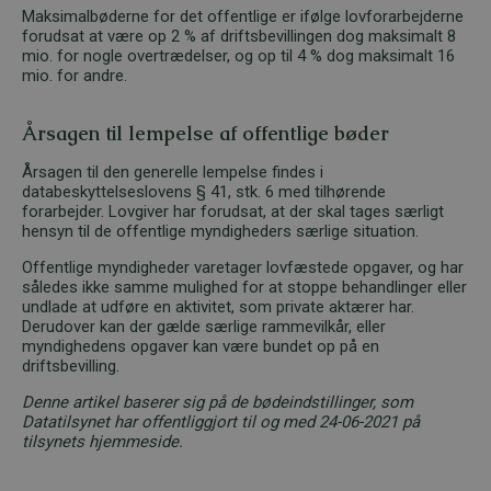
Maksimalbøderne for det offentlige er ifølge lovforarbejderne
forudsat at være op 2 % af driftsbevillingen dog maksimalt 8
mio. for nogle overtrædelser, og op til 4 % dog maksimalt 16
mio. for andre.
Årsagen til lempelse af offentlige bøder
Årsagen til den generelle lempelse findes i
databeskyttelseslovens § 41, stk. 6 med tilhørende
forarbejder. Lovgiver har forudsat, at der skal tages særligt
hensyn til de offentlige myndigheders særlige situation.
Offentlige myndigheder varetager lovfæstede opgaver, og har
således ikke samme mulighed for at stoppe behandlinger eller
undlade at udføre en aktivitet, som private aktærer har.
Derudover kan der gælde særlige rammevilkår, eller
myndighedens opgaver kan være bundet op på en
driftsbevilling.
Denne artikel baserer sig på de bødeindstillinger, som
Datatilsynet har offentliggjort til og med 24-06-2021 på
tilsynets hjemmeside.