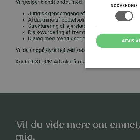
Vi hjælper blandt andet med:
NØDVENDIGE
Juridisk gennemgang af handlen før underskrif
Afdækning af bopælspligt og ejerkrav
Strukturering af ejerskab og drift
Risikovurdering af fremtidige planer
Dialog med myndigheder og øvrige rådgivere
AFVIS A
Vil du undgå dyre fejl ved køb af landbrug?
Kontakt STORM Advokatfirma eller book et møde, og
Vil du vide mere om emnet
mig.