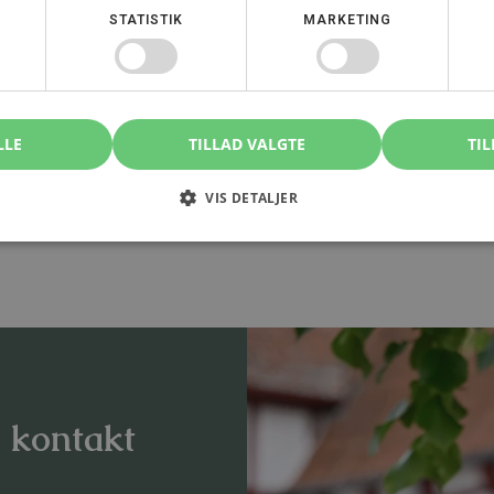
STATISTIK
MARKETING
t
LLE
TILLAD VALGTE
TIL
VIS DETALJER
 få
specialiseret rådgivning
, før handlen gennemføres.
, kontakt