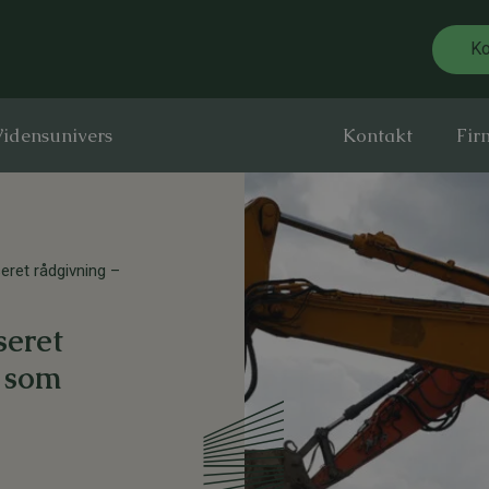
Ko
idensunivers
Kontakt
Fir
eret rådgivning –
seret
u som