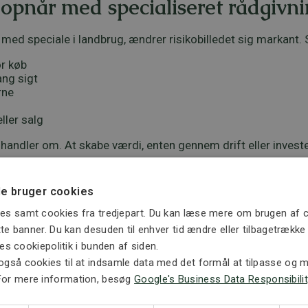
opnår med specialiseret rådgivn
 med speciale i landbrug, ændrer risikobilledet sig markant.
ør køb
ang sigt
rne
eller salg
e handler om. At skabe værdi, enten gennem drift eller investe
e bruger cookies
at er en investering, ikke en omk
es samt cookies fra tredjepart. Du kan læse mere om brugen af c
ette banner. Du kan desuden til enhver tid ændre eller tilbagetrækk
dgiften til specialiseret rådgivning ofte begrænset. Til gen
ores cookiepolitik i bunden af siden.
også cookies til at indsamle data med det formål at tilpasse og må
komplekse handler, herunder køb og strukturering af landb
For mere information, besøg
Google's Business Data Responsibilit
gsloven og myndighedspraksis.