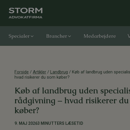
Specialer
Brancher
Medarbejdere
V
Forside
/
Artikler
/
Landbrug
/
Køb af landbrug uden specialis
hvad risikerer du som køber?
Køb af landbrug uden speciali
rådgivning – hvad risikerer d
køber?
9. MAJ 2026
3 MINUTTERS LÆSETID