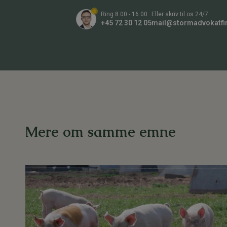
m
*
m
Ring 8.00 - 16.00
Eller skriv til os 24/7
e
+45 72 30 12 05
mail@stormadvokatfi
r
Mere om samme emne