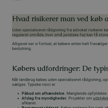
Hvad risikerer man ved køb 
Uden specialiseret rådgivning fra advokat risikerer
reguleret område, hvor små juridiske fejl kan få st
Alligevel ser vi fortsat, at købere enten helt fravælg
beslutning.
Købers udfordringer: De typi
Når landbrug købes uden specialiseret rådgivning, o
sælges. Typiske risici er:
Påbud om afhændelse.
Manglende opfyldelse a
Afslag fra myndigheder.
Projekter om
udstykn
afklaret.
Begrænset råderet.
Køber opdager for sent, a