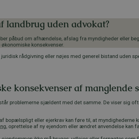
af landbrug uden advokat?
 køber påbud om afhændelse, afslag fra myndigheder eller 
ore økonomiske konsekvenser.
er juridisk rådgivning eller nøjes med generel bistand uden s
ske konsekvenser af manglende s
pstår problemerne sjældent med det samme. De viser sig ofte
f bopælspligt eller ejerkrav kan føre til, at myndighedern
ing
, oprettelse af ny ejendom eller ændret anvendelse kan fa
t ejendommen ikke må bruges, udlejes eller forpagtes som f