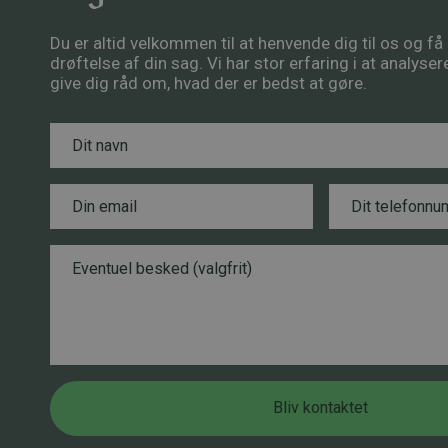
Du er altid velkommen til at henvende dig til os og f
drøftelse af din sag. Vi har stor erfaring i at analyse
give dig råd om, hvad der er bedst at gøre.
N
*
a
B
v
e
n
E
s
T
*
m
k
e
a
e
l
i
d
e
B
l
T
f
e
*
e
o
s
l
n
k
e
n
e
f
u
d
o
m
n
m
Bliv kontaktet
n
e
u
r