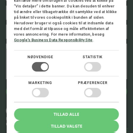
kan læse mere om brugen af cookies ved at klikke på
n
”Vis detaljer” i dette banner. Du kan desuden til enhver
E
*
tid ændre eller tilbagetrække dit samtykke ved at klikke
m
på linket til vores cookiepolitik i bunden af siden.
a
Herudover bruger vi også cookies til at indsamle data
i
T
med det formål at tilpasse og måle effektiviteten af
l
e
vores annoncering. For mere information, besøg
*
l
Google's Business Data Responsibility Site
.
e
B
T
f
e
e
o
s
l
NØDVENDIGE
STATISTIK
n
k
e
n
e
f
u
d
o
m
n
m
MARKETING
PRÆFERENCER
n
e
u
r
Bliv kontaktet
m
*
m
e
Ring 8.00 - 16.00
r
+45 72 30 12 05
TILLAD ALLE
T
Eller skriv til os 24/7
e
mail@stormadvokatfirma.dk
TILLAD VALGTE
l
e