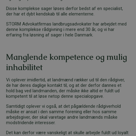
Disse komplekse sager løses derfor bedst af en specialist,
der har et dybt kendskab til alle elementerne.
STORM Advokatfirmas landbrugsadvokater har arbejdet med
denne komplekse rådgivning i mere end 30 år, og vi har
erfaring fra løsning af sager i hele Danmark.
Manglende kompetence og mulig
inhabilitet
Vi oplever imidlertid, at landmænd rækker ud til den rådgiver,
de har deres daglige kontakt til, og at der derfor dannes et
hold bag ved landmanden, der måske ikke altid er fuldt ud
kompetent til at løse netop denne specialopgave.
Samtidigt oplever vi også, at det pågældende rådgiverhold
måske er ansat i den samme forening eller hos samme
arbejdsgiver, der skal varetage andre landmænds måske
modstridende interesser.
Det kan derfor være vanskeligt at skulle arbejde fuldt ud loyalt