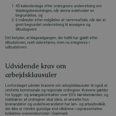
45 kalenderdage efter ordregivers underretning om
tildelingsbeslutningen, når denne indeholder en
begrundelse, og
6 måneder efter indgåelse af rammeaftale, når der er
givet begrundet underretning til ansøgere og
tilbudsgivere.
Det betyder, at klageadgangen, der hidtil har gjaldt efter
tilbudsloven, reelt videreføres, men nu integreres i
udbudsloven.
Udvidende krav om
arbejdsklausuler
Lovforslaget udvider kravene om arbejdsklausuler til også at
omfatte kommunale og regionale ordregiver. Kravene gælder
for bygge- og anlægskontrakter over EU’s tærskelværdier, og
indebærer, at ordregiver skal sikre, at ansatte hos
leverandører og underleverandører har løn- og arbejdsvilkår,
der ikke er mindre gunstige end vilkårene i repræsentative
kollektive overenskomster i Danmark.