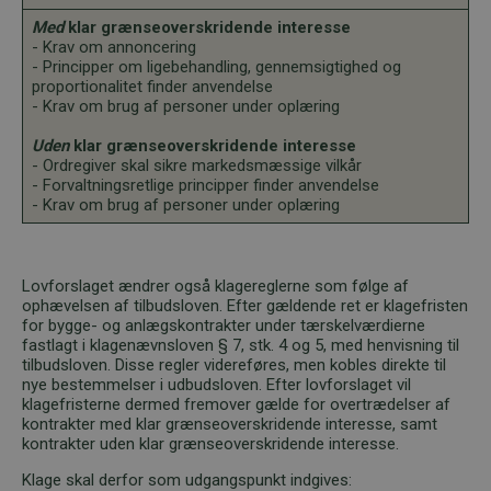
Med
klar grænseoverskridende interesse
- Krav om annoncering
- Principper om ligebehandling, gennemsigtighed og
proportionalitet finder anvendelse
- Krav om brug af personer under oplæring
Uden
klar grænseoverskridende interesse
- Ordregiver skal sikre markedsmæssige vilkår
- Forvaltningsretlige principper finder anvendelse
- Krav om brug af personer under oplæring
Lovforslaget ændrer også klagereglerne som følge af
ophævelsen af tilbudsloven. Efter gældende ret er klagefristen
for bygge- og anlægskontrakter under tærskelværdierne
fastlagt i klagenævnsloven § 7, stk. 4 og 5, med henvisning til
tilbudsloven. Disse regler videreføres, men kobles direkte til
nye bestemmelser i udbudsloven. Efter lovforslaget vil
klagefristerne dermed fremover gælde for overtrædelser af
kontrakter med klar grænseoverskridende interesse, samt
kontrakter uden klar grænseoverskridende interesse.
Klage skal derfor som udgangspunkt indgives: