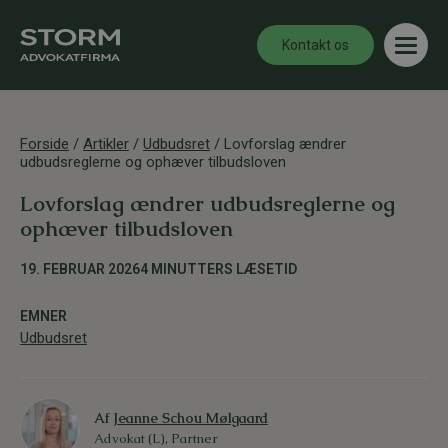
Kontakt os
Forside
/
Artikler
/
Udbudsret
/
Lovforslag ændrer
udbudsreglerne og ophæver tilbudsloven
Lovforslag ændrer udbudsreglerne og
ophæver tilbudsloven
19. FEBRUAR 2026
4 MINUTTERS LÆSETID
EMNER
Udbudsret
Af
Jeanne Schou Mølgaard
Advokat (L), Partner