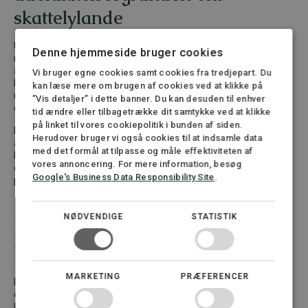
skattelylande
Udbudslovens § 134 a, som hidtil har krævet automatisk
Denne hjemmeside bruger cookies
udelukkelse af virksomheder fra EU’s liste over ikke-
samarbejdsvillige skattejurisdiktioner, foreslås ophævet.
Vi bruger egne cookies samt cookies fra tredjepart. Du
Baggrunden er, at EU-Domstolen har fastslået, at regler om
kan læse mere om brugen af cookies ved at klikke på
udelukkelse af tredjelands virksomheder hører under EU’s
”Vis detaljer” i dette banner. Du kan desuden til enhver
enekompetence på det handelspolitiske område.
tid ændre eller tilbagetrække dit samtykke ved at klikke
på linket til vores cookiepolitik i bunden af siden.
Forslaget har den praktiske betydning, at selvom den
Herudover bruger vi også cookies til at indsamle data
automatiske udelukkelse bortfalder, kan ordregiver fortsat
med det formål at tilpasse og måle effektiviteten af
konkret udelukke virksomheder, hvis det er sagligt begrundet
vores annoncering. For mere information, besøg
og i overensstemmelse med udbudslovens grundlæggende
Google's Business Data Responsibility Site
.
principper om proportionalitet og ligebehandling.
NØDVENDIGE
STATISTIK
Hurtigere sagsbehandling i
Klagenævnet for Udbud
MARKETING
PRÆFERENCER
Lovforslaget lægger derudover op til at give
erhvervsministeren hjemmel til at fastsætte mål for
Klagenævnets sagsbehandlingstider. Formålet er blandt andet