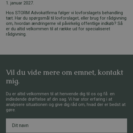
1. januar 2027.
Hos STORM Advokatfirma følger vi lovforslagets behandling
tæt. Har du spørgsmål til lovforslaget, eller brug for rådgivning
om, hvordan ændringerne vil påvirkelig offentlige indkøb? Så
er du altid velkommen til at række ud for specialiseret
rådgivning.
Vil du vide mere om emnet, kontakt
mig.
Du er altid velkommen til at henvende dig til os og få en
indledende drøftelse af din sag. Vi har stor erfaring i at
analysere situationen og give dig råd om, hvad der er bedst at
gøre.
N
*
a
N
v
a