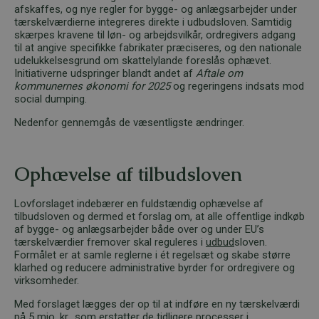
afskaffes, og nye regler for bygge- og anlægsarbejder under
tærskelværdierne integreres direkte i udbudsloven. Samtidig
skærpes kravene til løn- og arbejdsvilkår, ordregivers adgang
til at angive specifikke fabrikater præciseres, og den nationale
udelukkelsesgrund om skattelylande foreslås ophævet.
Initiativerne udspringer blandt andet af
Aftale om
kommunernes økonomi for 2025
og regeringens indsats mod
social dumping.
Nedenfor gennemgås de væsentligste ændringer.
Ophævelse af tilbudsloven
Lovforslaget indebærer en fuldstændig ophævelse af
tilbudsloven og dermed et forslag om, at alle offentlige indkøb
af bygge- og anlægsarbejder både over og under EU’s
tærskelværdier fremover skal reguleres i
udbud
sloven.
Formålet er at samle reglerne i ét regelsæt og skabe større
klarhed og reducere administrative byrder for ordregivere og
virksomheder.
Med forslaget lægges der op til at indføre en ny tærskelværdi
på 5 mio. kr., som erstatter de tidligere processer i