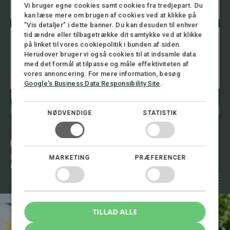
l
Vi bruger egne cookies samt cookies fra tredjepart. Du
u
e
*
kan læse mere om brugen af cookies ved at klikke på
m
l
”Vis detaljer” i dette banner. Du kan desuden til enhver
m
e
B
e
tid ændre eller tilbagetrække dit samtykke ved at klikke
f
e
r
o
på linket til vores cookiepolitik i bunden af siden.
s
E
n
Herudover bruger vi også cookies til at indsamle data
k
m
n
med det formål at tilpasse og måle effektiviteten af
e
a
u
vores annoncering. For mere information, besøg
d
i
m
Google's Business Data Responsibility Site
.
l
m
B
e
e
r
Bliv kontaktet
NØDVENDIGE
STATISTIK
s
*
k
e
Ring 8.00 - 16.00
d
+45 72 30 12 05
Eller skriv til os 24/7
MARKETING
PRÆFERENCER
mail@stormadvokatfirma.dk
TILLAD ALLE