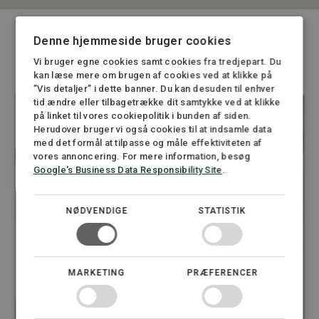
Denne hjemmeside bruger cookies
Dine specialister i fusion
Vi bruger egne cookies samt cookies fra tredjepart. Du
kan læse mere om brugen af cookies ved at klikke på
”Vis detaljer” i dette banner. Du kan desuden til enhver
tid ændre eller tilbagetrække dit samtykke ved at klikke
på linket til vores cookiepolitik i bunden af siden.
Herudover bruger vi også cookies til at indsamle data
med det formål at tilpasse og måle effektiviteten af
vores annoncering. For mere information, besøg
Google's Business Data Responsibility Site
.
NØDVENDIGE
STATISTIK
MARKETING
PRÆFERENCER