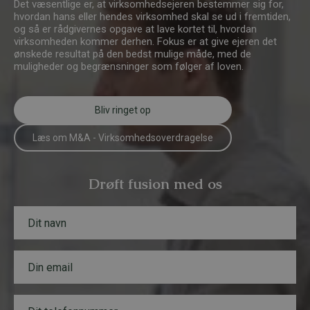
Det væsentlige er, at virksomhedsejeren bestemmer sig for,
hvordan hans eller hendes virksomhed skal se ud i fremtiden,
og så er rådgivernes opgave at lave kortet til, hvordan
virksomheden kommer derhen. Fokus er at give ejeren det
ønskede resultat på den bedst mulige måde, med de
muligheder og begrænsninger som følger af loven.
Bliv ringet op
Læs om M&A - Virksomhedsoverdragelse
Drøft fusion med os
N
a
v
n
E
*
m
a
i
T
l