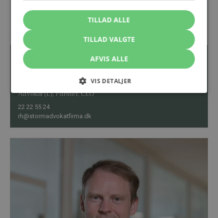
TILLAD ALLE
TILLAD VALGTE
AFVIS ALLE
VIS DETALJER
Rune Hyllested
Advokat (L), Partner, CEO
22 22 55 24
rh@stormadvokatfirma.dk