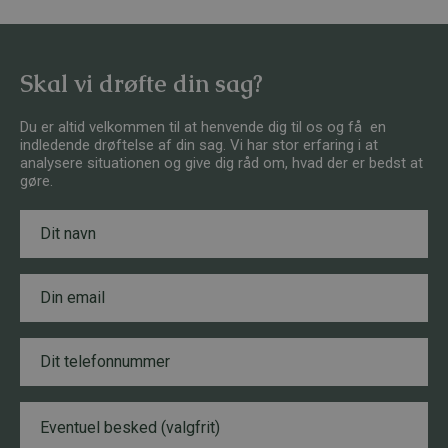
Skal vi drøfte din sag?
Du er altid velkommen til at henvende dig til os og få en
indledende drøftelse af din sag. Vi har stor erfaring i at
analysere situationen og give dig råd om, hvad der er bedst at
gøre.
N
a
v
n
E
*
m
a
i
T
l
e
*
l
e
B
T
f
e
e
o
s
l