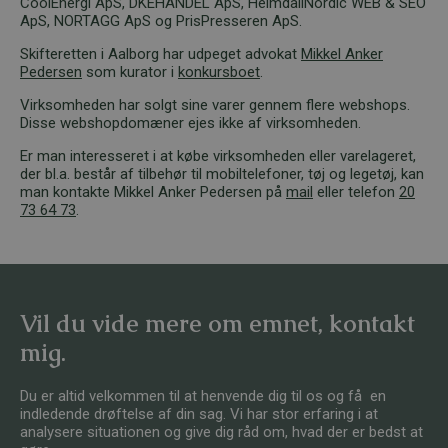
CoolEnergi ApS, DKEHANDEL ApS, HeimdallNordic WEB & SEO
ApS, NORTAGG ApS og PrisPresseren ApS.
Skifteretten i Aalborg har udpeget advokat
Mikkel Anker
Pedersen
som kurator i
konkursboet
.
Virksomheden har solgt sine varer gennem flere webshops.
Disse webshopdomæner ejes ikke af virksomheden.
Er man interesseret i at købe virksomheden eller varelageret,
der bl.a. består af tilbehør til mobiltelefoner, tøj og legetøj, kan
man kontakte Mikkel Anker Pedersen på
mail
eller telefon
20
73 64 73
.
Vil du vide mere om emnet, kontakt
mig.
Du er altid velkommen til at henvende dig til os og få en
indledende drøftelse af din sag. Vi har stor erfaring i at
analysere situationen og give dig råd om, hvad der er bedst at