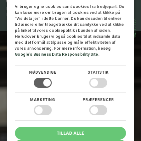
+45 72 30 12 05
*
Vi bruger egne cookies samt cookies fra tredjepart. Du
Eller skriv til os 24/7
*
kan læse mere om brugen af cookies ved at klikke på
mail@stormadvokatfirma.dk
”Vis detaljer” i dette banner. Du kan desuden til enhver
tid ændre eller tilbagetrække dit samtykke ved at klikke
på linket til vores cookiepolitik i bunden af siden.
Herudover bruger vi også cookies til at indsamle data
med det formål at tilpasse og måle effektiviteten af
vores annoncering. For mere information, besøg
Google's Business Data Responsibility Site
.
NØDVENDIGE
STATISTIK
MARKETING
PRÆFERENCER
TILLAD ALLE