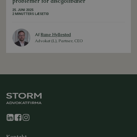
problemer for discgolfbaner
25. JUNI 2025
2 MINUTTERS LÆSETID
Af
Rune Hyllested
Advokat (L), Partner, CEO
Kontakt