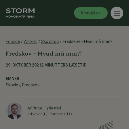
Kontakt os
Forside
/
Artikler
/
Skovbrug
/
Fredskov - Hvad må man?
Fredskov - Hvad må man?
29. OKTOBER 2021
2 MINUTTERS LÆSETID
EMNER
Skovlov
,
Fredskov
Af
Rune Hyllested
Advokat (L), Partner, CEO