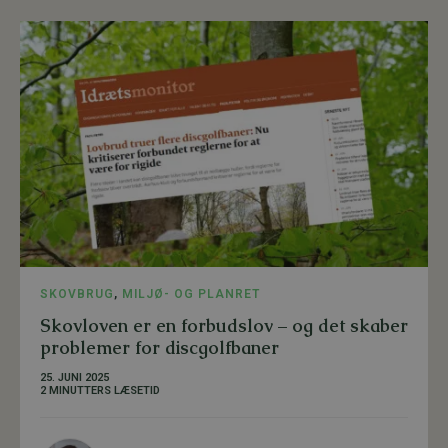
SKOVBRUG
,
MILJØ- OG PLANRET
Skovloven er en forbudslov – og det skaber
problemer for discgolfbaner
25. JUNI 2025
2 MINUTTERS LÆSETID