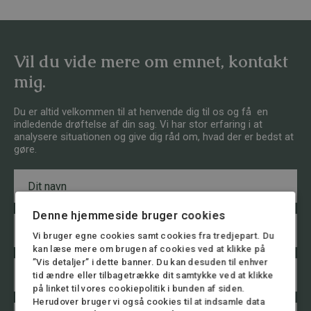
Vil du vide mere om emnet, kontakt
mig.
Du er altid velkommen til at henvende dig til os og få en
indledende drøftelse af din sag. Vi har stor erfaring i at
analysere situationen og give dig råd om, hvad der er bedst at
gøre.
N
a
v
n
Denne hjemmeside bruger cookies
E
*
m
Vi bruger egne cookies samt cookies fra tredjepart. Du
a
kan læse mere om brugen af cookies ved at klikke på
i
”Vis detaljer” i dette banner. Du kan desuden til enhver
T
l
tid ændre eller tilbagetrække dit samtykke ved at klikke
e
*
l
på linket til vores cookiepolitik i bunden af siden.
e
Herudover bruger vi også cookies til at indsamle data
B
T