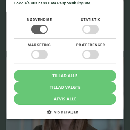
Google's Business Data Responsibility Site
.
NØDVENDIGE
STATISTIK
Mikkel Anker Pedersen
Advokat, Partner
20 73 64 73
map@stormadvokatfirma.dk
MARKETING
PRÆFERENCER
TILLAD ALLE
TILLAD VALGTE
AFVIS ALLE
VIS DETALJER