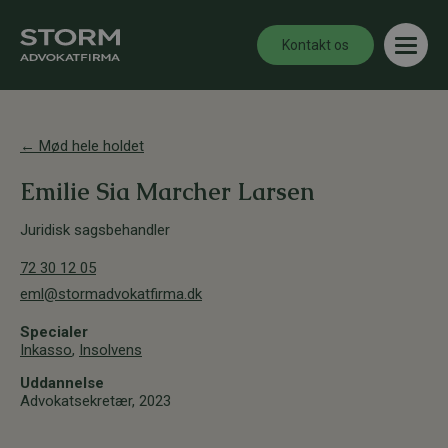
Kontakt os
← Mød hele holdet
Emilie Sia Marcher Larsen
Juridisk sagsbehandler
72 30 12 05
eml@stormadvokatfirma.dk
Specialer
Inkasso
,
Insolvens
Uddannelse
Advokatsekretær, 2023