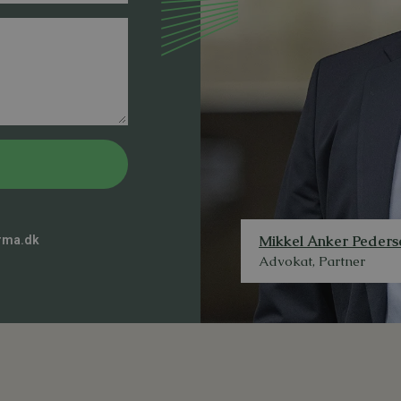
Mikkel Anker Peders
rma.dk
Advokat, Partner