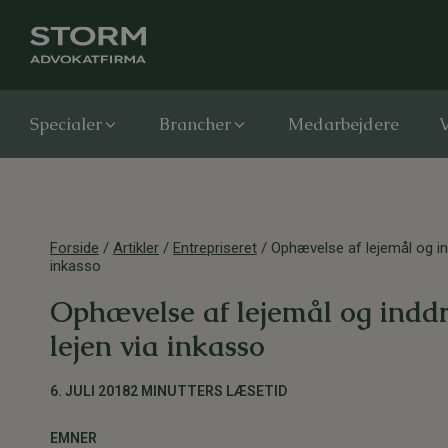
Specialer
Brancher
Medarbejdere
V
Forside
/
Artikler
/
Entrepriseret
/
Ophævelse af lejemål og ind
inkasso
Ophævelse af lejemål og inddr
lejen via inkasso
6. JULI 2018
2 MINUTTERS LÆSETID
EMNER