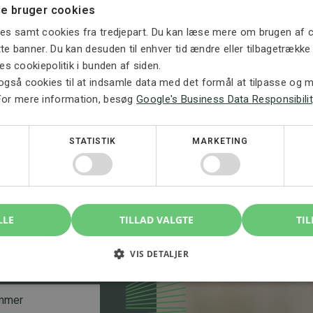
e bruger cookies
es samt cookies fra tredjepart. Du kan læse mere om brugen af c
ette banner. Du kan desuden til enhver tid ændre eller tilbagetrækk
ores cookiepolitik i bunden af siden.
også cookies til at indsamle data med det formål at tilpasse og må
For mere information, besøg
Google's Business Data Responsibilit
, kontakt
STATISTIK
MARKETING
å en indledende
re situationen og
LLE
TILLAD VALGTE
TIL
VIS DETALJER