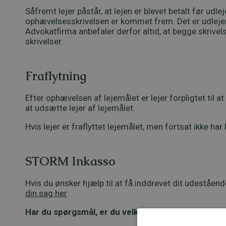
Såfremt lejer påstår, at lejen er blevet betalt før udl
ophævelsesskrivelsen er kommet frem. Det er udlejer
Advokatfirma anbefaler derfor altid, at begge skriv
skrivelser.
Fraflytning
Efter ophævelsen af lejemålet er lejer forpligtet til at
at udsætte lejer af lejemålet.
Hvis lejer er fraflyttet lejemålet, men fortsat ikke ha
STORM Inkasso
Hvis du ønsker hjælp til at få inddrevet dit udeståe
din sag her
Har du spørgsmål, er du velkommen til at kontakte