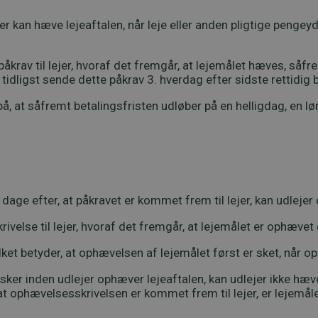
jer kan hæve lejeaftalen, når leje eller anden pligtige pengeydel
påkrav til lejer, hvoraf det fremgår, at lejemålet hæves, såf
å tidligst sende dette påkrav 3. hverdag efter sidste rettidig
, at såfremt betalingsfristen udløber på en helligdag, en lø
 dage efter, at påkravet er kommet frem til lejer, kan udleje
ivelse til lejer, hvoraf det fremgår, at lejemålet er ophæve
ket betyder, at ophævelsen af lejemålet først er sket, når o
ker inden udlejer ophæver lejeaftalen, kan udlejer ikke hæve le
 at ophævelsesskrivelsen er kommet frem til lejer, er lejemåle