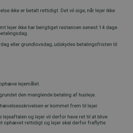
se ikke er betalt rettidigt. Det vil sige, når lejer ikke
remt lejer ikke har berigtiget restancen senest 14 dage
 betalingsdag.
rdag eller grundlovsdag, udskydes betalingsfristen til
r ophæve lejemålet.
t grundet den manglende betaling af husleje.
phævelsesskrivelsen er kommet frem til lejer.
jeaftalen og lejer vil derfor have ret til at blive
t ophævet rettidigt og lejer skal derfor fraflytte