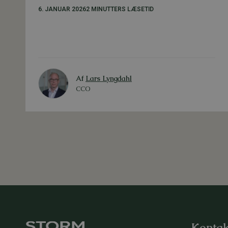
6. JANUAR 2026
2 MINUTTERS LÆSETID
Af
Lars Lyngdahl
CCO
Kontak