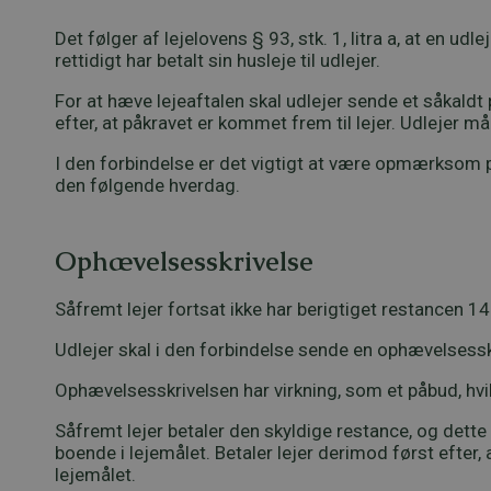
Det følger af lejelovens § 93, stk. 1, litra a, at en udle
rettidigt har betalt sin husleje til udlejer.
For at hæve lejeaftalen skal udlejer sende et såkaldt 
efter, at påkravet er kommet frem til lejer. Udlejer m
I den forbindelse er det vigtigt at være opmærksom på
den følgende hverdag.
Ophævelsesskrivelse
Såfremt lejer fortsat ikke har berigtiget restancen 14
Udlejer skal i den forbindelse sende en ophævelsesskr
Ophævelsesskrivelsen har virkning, som et påbud, hvil
Såfremt lejer betaler den skyldige restance, og dette s
boende i lejemålet. Betaler lejer derimod først efter,
lejemålet.