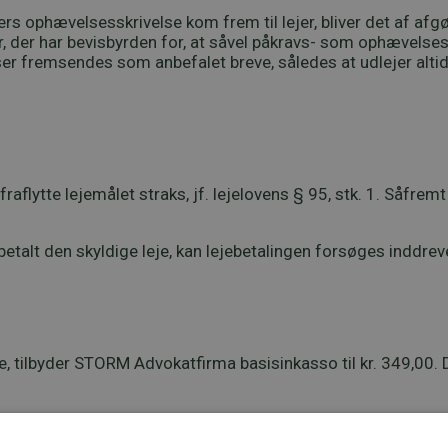
ejers ophævelsesskrivelse kom frem til lejer, bliver det af af
, der har bevisbyrden for, at såvel påkravs- som ophævelses
elser fremsendes som anbefalet breve, således at udlejer a
 fraflytte lejemålet straks, jf. lejelovens § 95, stk. 1. Såfrem
r betalt den skyldige leje, kan lejebetalingen forsøges inddrev
nde, tilbyder STORM Advokatfirma basisinkasso til kr. 349,
 os på telefon
72 30 12 05
for råd og vejledning i din sag.