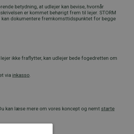
gørende betydning, at udlejer kan bevise, hvornår
skrivelsen er kommet behørigt frem til lejer. STORM
ltid kan dokumentere fremkomsttidspunktet for begge
t lejer ikke fraflytter, kan udlejer bede fogedretten om
et via
inkasso
.
00. Du kan læse mere om vores koncept og nemt
starte