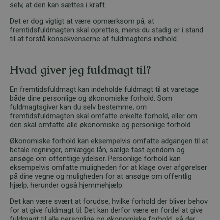
selv, at den kan sættes i kraft.
Det er dog vigtigt at være opmærksom på, at
fremtidsfuldmagten skal oprettes, mens du stadig er i stand
til at forstå konsekvenserne af fuldmagtens indhold.
Hvad giver jeg fuldmagt til?
En fremtidsfuldmagt kan indeholde fuldmagt til at varetage
både dine personlige og økonomiske forhold. Som
fuldmagtsgiver kan du selv bestemme, om
fremtidsfuldmagten skal omfatte enkelte forhold, eller om
den skal omfatte alle økonomiske og personlige forhold.
Økonomiske forhold kan eksempelvis omfatte adgangen til at
betale regninger, omlægge lån, sælge
fast ejendom
og
ansøge om offentlige ydelser. Personlige forhold kan
eksempelvis omfatte muligheden for at klage over afgørelser
på dine vegne og muligheden for at ansøge om offentlig
hjælp, herunder også hjemmehjælp.
Det kan være svært at forudse, hvilke forhold der bliver behov
for at give fuldmagt til. Det kan derfor være en fordel at give
fuldmagt til alle personlige og økonomiske forhold, så der