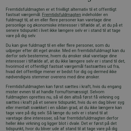
Fremtidsfuldmagten er et frivilligt alternativ til et offentligt
fastsat værgemål.
Fremtidsfuldmagten
indeholder en
fuldmagt til, at en eller flere personer kan varetage dine
personlige og økonomiske interesser i tilfælde af, at du på et
senere tidspunkt i livet ikke længere selv er i stand til at tage
vare på dig selv.
Du kan give fuldmagt til en eller flere personer, som du
udpeger efter dit eget ønske. Med en fremtidsfuldmagt kan du
derfor selv bestemme, hvem du ønsker skal varetage dine
interesser i tilfælde af, at du ikke længere selv er i stand til det,
hvorimod et offentligt fastsat værgemål fastsættes ud fra,
hvad det offentlige mener er bedst for dig og dermed ikke
nødvendigvis stemmer overens med dine ønsker.
Fremtidsfuldmagten kan først sættes i kraft, hvis du engang
mister evnen til at handle fornuftsmæssigt. Selvom
fuldmagten oprettes nu, så vil den altså først få virkning og
sættes i kraft på et senere tidspunkt, hvis du en dag bliver syg
eller mentalt svækket i en sådan grad, at du ikke længere kan
tage vare på dig selv. Så længe du selv er i stand til at
varetage dine interesser, så har fremtidsfuldmagten derfor
heller ikke virkning og ligger blot i dvale. Det er først på det
tidspunkt, hvor du bliver ude af stand til at tage vare på dig