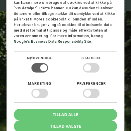
kan læse mere om brugen af cookies ved at klikke på
”Vis detaljer” i dette banner. Du kan desuden til enhver
tid ændre eller tilbagetrække dit samtykke ved at klikke
på linket til vores cookiepolitik i bunden af siden.
Herudover bruger vi også cookies til at indsamle data
med det formål at tilpasse og måle effektiviteten af
vores annoncering. For mere information, besøg
Google's Business Data Responsibility Site
.
NØDVENDIGE
STATISTIK
MARKETING
PRÆFERENCER
TILLAD ALLE
Rune Hyllested
Advokat (L), Partner, CEO
TILLAD VALGTE