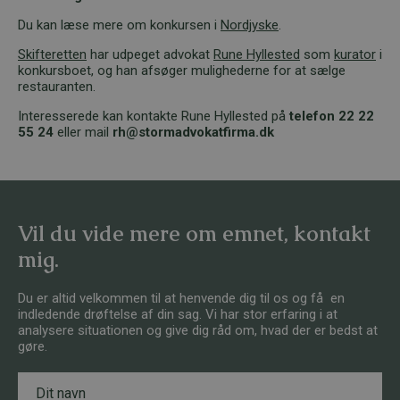
Du kan læse mere om konkursen i
Nordjyske
.
Skifteretten
har udpeget advokat
Rune Hyllested
som
kurator
i
konkursboet, og han afsøger mulighederne for at sælge
restauranten.
Interesserede kan kontakte Rune Hyllested på
telefon 22 22
55 24
eller mail
rh@stormadvokatfirma.dk
Vil du vide mere om emnet, kontakt
mig.
Du er altid velkommen til at henvende dig til os og få en
indledende drøftelse af din sag. Vi har stor erfaring i at
analysere situationen og give dig råd om, hvad der er bedst at
gøre.
N
a