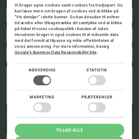
Vi bruger egne cookies samt cookies fra tredjepart. Du
N
kan læse mere om brugen af cookies ved at klikke på
a
”Vis detaljer” i dette banner. Du kan desuden til enhver
v
tid ændre eller tilbagetrække dit samtykke ved at klikke
n
på linket til vores cookiepolitik i bunden af siden.
E
T
*
Herudover bruger vi også cookies til at indsamle data
m
e
med det formål at tilpasse og måle effektiviteten af
a
l
i
vores annoncering. For mere information, besøg
e
T
l
f
Google's Business Data Responsibility Site
.
e
*
o
l
n
e
n
B
NØDVENDIGE
STATISTIK
f
u
e
o
m
s
n
m
k
n
e
e
u
r
d
MARKETING
PRÆFERENCER
m
B
m
e
e
s
r
Bliv kontaktet
k
*
e
TILLAD ALLE
d
Ring 8.00 - 16.00
T