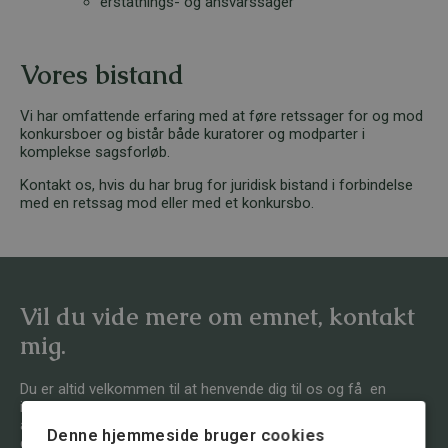
erstatnings- og ansvarssager
Vores bistand
Vi har omfattende erfaring med at føre retssager for og mod
konkursboer og bistår både kuratorer og modparter i
komplekse sagsforløb.
Kontakt os, hvis du har brug for juridisk bistand i forbindelse
med en retssag mod eller med et konkursbo.
Vil du vide mere om emnet, kontakt
mig.
Du er altid velkommen til at henvende dig til os og få en
indledende drøftelse af din sag. Vi har stor erfaring i at
analysere situationen og give dig råd om, hvad der er bedst at
Denne hjemmeside bruger cookies
gøre.