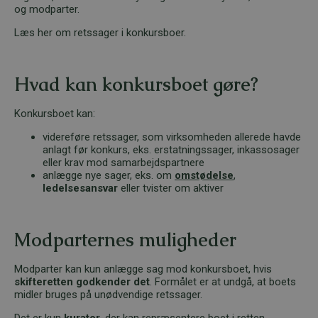
og modparter.
Læs her om retssager i konkursboer.
Hvad kan konkursboet gøre?
Konkursboet kan:
videreføre retssager, som virksomheden allerede havde
anlagt før konkurs, eks. erstatningssager, inkassosager
eller krav mod samarbejdspartnere
anlægge nye sager, eks. om
omstødelse
,
ledelsesansvar
eller tvister om aktiver
Modparternes muligheder
Modparter kan kun anlægge sag mod konkursboet, hvis
skifteretten godkender det
. Formålet er at undgå, at boets
midler bruges på unødvendige retssager.
Det er kun
kurator
, der kan repræsentere boet i retten.