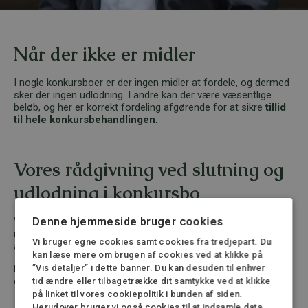
Når der ikke er midler
I nogle konkursboer er der ingen midler at fordele, og dermed
sker der ingen udlodning. I andre kan der være væsentlige
beløb, og her er korrekt fordeling afgørende for at sikre
tillid
til hele konkursbehandlingen
.
Vores rådgivning ved slutning og
udlodning i konkursbo
Denne hjemmeside bruger cookies
Vi rådgiver kreditorer om deres ret til andel i boet og hjælper
med at sikre, at afslutningen sker korrekt, transparent og til
Vi bruger egne cookies samt cookies fra tredjepart. Du
alles tilfredshed.
kan læse mere om brugen af cookies ved at klikke på
”Vis detaljer” i dette banner. Du kan desuden til enhver
Kontakt os, hvis du vil have klarhed over dine muligheder for
dækning ved slutningen af et konkursbo.
tid ændre eller tilbagetrække dit samtykke ved at klikke
på linket til vores cookiepolitik i bunden af siden.
Herudover bruger vi også cookies til at indsamle data