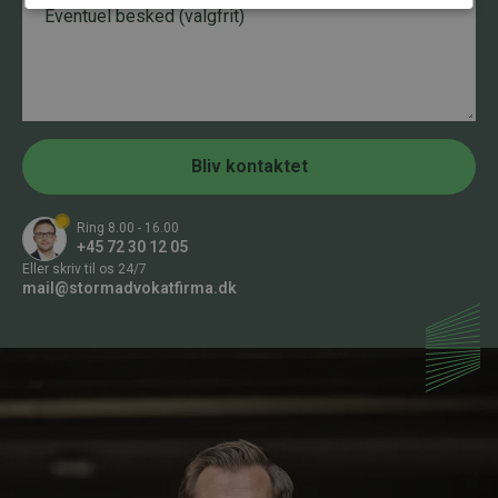
v
f
e
n
o
s
n
k
n
e
u
d
m
m
e
r
Bliv kontaktet
*
Ring 8.00 - 16.00
+45 72 30 12 05
Eller skriv til os 24/7
mail@stormadvokatfirma.dk