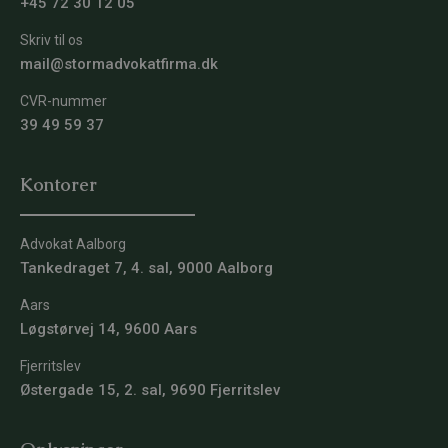
+45 72 30 12 05
Skriv til os
mail@stormadvokatfirma.dk
CVR-nummer
39 49 59 37
Kontorer
Advokat Aalborg
Tankedraget 7, 4. sal, 9000 Aalborg
Aars
Løgstørvej 14, 9600 Aars
Fjerritslev
Østergade 15, 2. sal, 9690 Fjerritslev