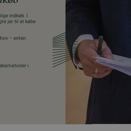
lige indkøb. I
e jer til at købe
ehov – enten:
købsmetoder i