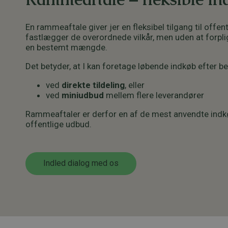
En rammeaftale giver jer en fleksibel tilgang til offent
fastlægger de overordnede vilkår, men uden at forpligt
en bestemt mængde.
Det betyder, at I kan foretage løbende indkøb efter b
ved
direkte tildeling
, eller
ved
miniudbud
mellem flere leverandører
Rammeaftaler er derfor en af de mest anvendte ind
offentlige udbud.
Indled dialog med os