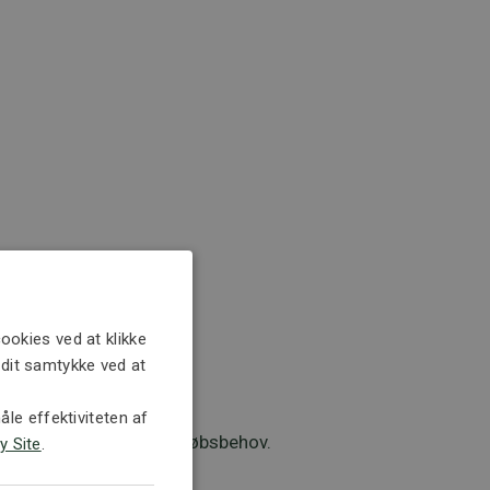
idesætte udbudsreglerne.
ookies ved at klikke
e dit samtykke ved at
le effektiviteten af
isk billede af jeres indkøbsbehov.
y Site
.