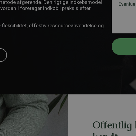
bsmetode afgørende. Den rigtige indkøbsmodel
l
a
e
ordan I foretager indkøb i praksis efter
*
i
s
l
k
*
e
 fleksibilitet, effektiv ressourceanvendelse og
T
d
e
l
e
f
o
n
n
u
m
m
e
r
Offentlig