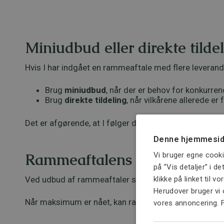
Miniudbud eller direkte tilde
Hvis I har indgået en rammeaftale med flere leverandø
Brug
miniudbud
, når der er behov for konkurrence
Brug
direkte tildeling
, når vilkårene allerede e
Det er afgørende, at I følger den fremgangsmåde, der 
Denne hjemmesid
Rammeaftalens værdi og om
Vi bruger egne cooki
på ”Vis detaljer” i d
Ved udbud af rammeaftaler skal I fastsætte en
ansl
klikke på linket til v
Herudover bruger vi 
Når maksimum er nået, kan rammeaftalen ikke anvendes 
vores annoncering. 