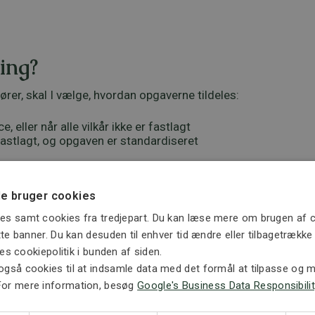
ling?
rer, skal I vælge, hvordan opgaverne tildeles:
, eller når alle vilkår ikke er fastlagt
r fastlagt, og opgaven er standardiseret
er beskrevet i udbudsmaterialet – ellers risikerer I at tils
e bruger cookies
fang
es samt cookies fra tredjepart. Du kan læse mere om brugen af c
ette banner. Du kan desuden til enhver tid ændre eller tilbagetrækk
ået og maksimal værdi eller mængde
.
ores cookiepolitik i bunden af siden.
også cookies til at indsamle data med det formål at tilpasse og må
længere. Det gør det vigtigt, at I fra starten har et realist
For mere information, besøg
Google's Business Data Responsibilit