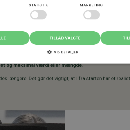
STATISTIK
MARKETING
LLE
TILLAD VALGTE
TIL
fang
VIS DETALJER
ået og maksimal værdi eller mængde
.
længere. Det gør det vigtigt, at I fra starten har et realist