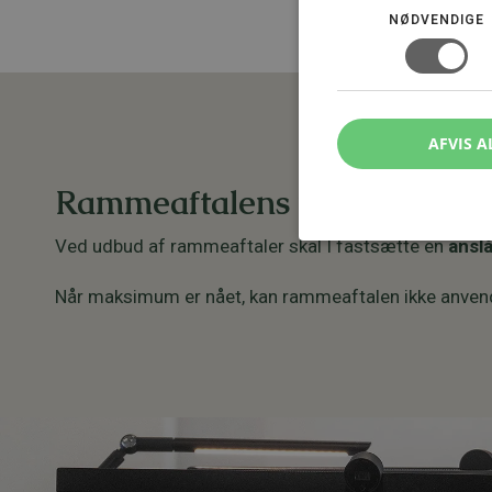
NØDVENDIGE
AFVIS A
Rammeaftalens værdi og om
Ved udbud af rammeaftaler skal I fastsætte en
ansl
Når maksimum er nået, kan rammeaftalen ikke anvendes 