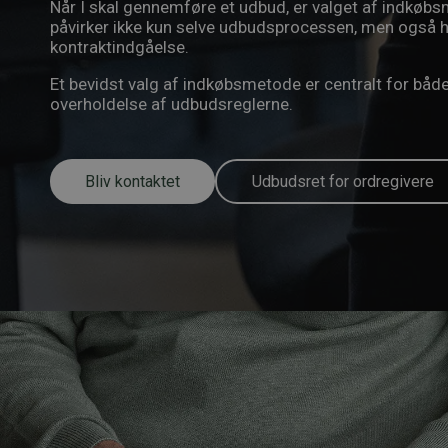
Når I skal gennemføre et udbud, er valget af indkø
påvirker ikke kun selve udbudsprocessen, men også hv
kontraktindgåelse.
Et bevidst valg af indkøbsmetode er centralt for både
overholdelse af udbudsreglerne.
Bliv kontaktet
Udbudsret for ordregivere