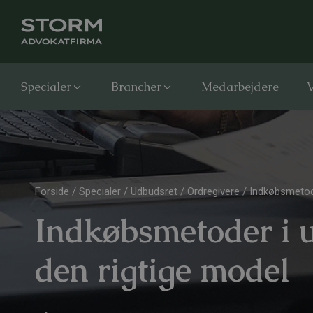
Specialer
Brancher
Medarbejdere
V
Forside
/
Specialer
/
Udbudsret
/
Ordregivere
/
Indkøbsmetode
Indkøbsmetoder i 
den rigtige model