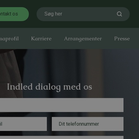
ntakt os
Søg her
maprofil
Karriere
Arrangementer
Presse
Indled dialog med os
T
e
l
e