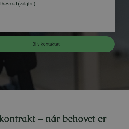
f
o
n
n
u
m
m
Bliv kontaktet
e
r
*
 kontrakt – når behovet er