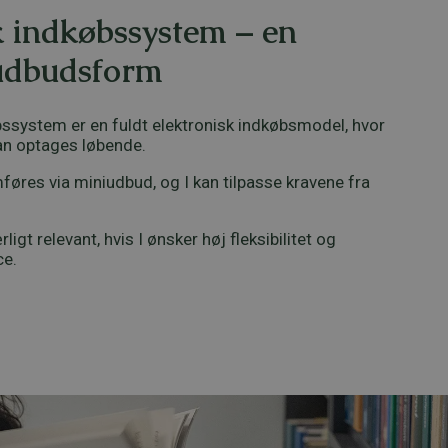
 indkøbssystem – en
 udbudsform
ssystem er en fuldt elektronisk indkøbsmodel, hvor
an optages løbende.
øres via miniudbud, og I kan tilpasse kravene fra
gt relevant, hvis I ønsker høj fleksibilitet og
ce.