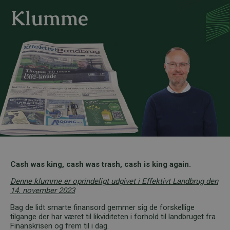
Cash was king, cash was trash, cash is king again.
Denne klumme er oprindeligt udgivet i Effektivt Landbrug den
14. november 2023
Bag de lidt smarte finansord gemmer sig de forskellige
tilgange der har været til likviditeten i forhold til landbruget fra
Finanskrisen og frem til i dag.