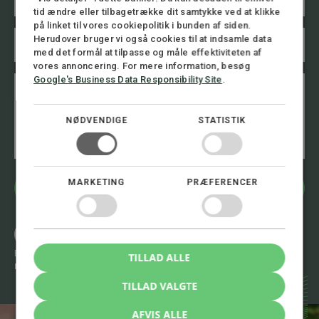
m
tid ændre eller tilbagetrække dit samtykke ved at klikke
a
i
på linket til vores cookiepolitik i bunden af siden.
T
l
Herudover bruger vi også cookies til at indsamle data
e
*
med det formål at tilpasse og måle effektiviteten af
l
vores annoncering. For mere information, besøg
e
B
T
Google's Business Data Responsibility Site
.
f
e
e
o
s
l
n
k
e
NØDVENDIGE
STATISTIK
n
e
f
u
d
o
m
n
m
n
e
u
MARKETING
PRÆFERENCER
r
Bliv kontaktet
m
*
m
e
Ring 8.00 - 16.00
r
+45 72 30 12 05
T
Eller skriv til os 24/7
TILLAD ALLE
e
mail@stormadvokatfirma.dk
l
e
TILLAD VALGTE
f
o
AFVIS ALLE