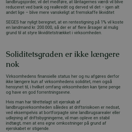
landbrugsjorder, vil det medføre, at låntagernes værdi vil blive
reduceret ved bank og realkredit og derved vil det – igen alt
andet lige – blive mere vanskeligt at fremskaffe likviditet
SEGES har nyligt beregnet, at en rentestigning på 1% vil koste
en landmand kr. 200.000, så der er af flere årsager al mulig
grund til at styre likviditetstrækket i virksomheden.
Soliditetsgraden er ikke længere
nok
Virksomhedens finansielle status her og nu afgøres derfor
ikke længere kun af virksomhedens soliditet, men også
hensynet til, i hvilket omfang virksomheden kan tjene penge
og have en god forrentningsevne.
Hvis man har tilrettelagt sit ejerskab af
landbrugsvirksomheden således at driftsrisikoen er nedsat,
ved eksempelvis at bortforpagte sine landbrugsarealer eller
udlejning af driftsbygningerne, vil man opleve en stabil
indtægt, men at ens egne omkostninger på grund af
ejerskabet er stigende.