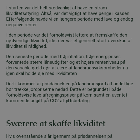
I starten var det helt sædvanligt at have en stram
likviditetsstyring. Altså, var det vigtigt at have penge i kassen.
Efterfølgende havde vi en længere periode med lave og endog
negative renter.
I den periode var det forholdsvist lettere at fremskaffe den
nødvendige likviditet, idet der var et generelt stort overskud af
likviditet til rådighed.
Den seneste periode med høj inflation, høje energipriser,
forventede større låneudgifter og et højere renteniveau på
den variable gæld gør, at ejere af landbrugsvirksomheder nu
igen skal holde øje med likviditeten.
Dertil kommer, at prisdannelsen på landbrugsjord alt andet lige
bør trække jordpriserne nedad. Dette er begrundet i både
forholdsvise lave afregningspriser på korn samt en uventet
kommende udgift på CO2 afgiftsbetaling.
Sværere at skaffe likviditet
Hvis ovenstående slår igennem på prisdannelsen på