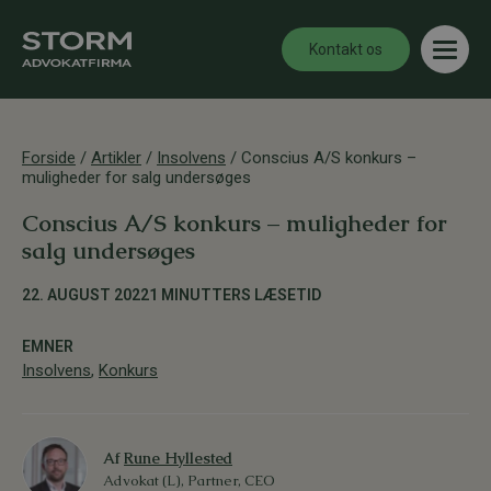
Kontakt os
Forside
/
Artikler
/
Insolvens
/
Conscius A/S konkurs –
muligheder for salg undersøges
Conscius A/S konkurs – muligheder for
salg undersøges
22. AUGUST 2022
1 MINUTTERS LÆSETID
EMNER
Insolvens
,
Konkurs
Af
Rune Hyllested
Advokat (L), Partner, CEO