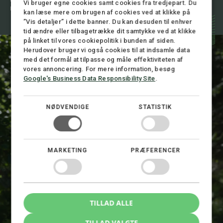
Vi bruger egne cookies samt cookies fra tredjepart. Du
mail@stormadvokatfirma.dk
kan læse mere om brugen af cookies ved at klikke på
”Vis detaljer” i dette banner. Du kan desuden til enhver
tid ændre eller tilbagetrække dit samtykke ved at klikke
på linket til vores cookiepolitik i bunden af siden.
Herudover bruger vi også cookies til at indsamle data
med det formål at tilpasse og måle effektiviteten af
vores annoncering. For mere information, besøg
Google's Business Data Responsibility Site
.
NØDVENDIGE
STATISTIK
MARKETING
PRÆFERENCER
TILLAD ALLE
Rune Hyllested
TILLAD VALGTE