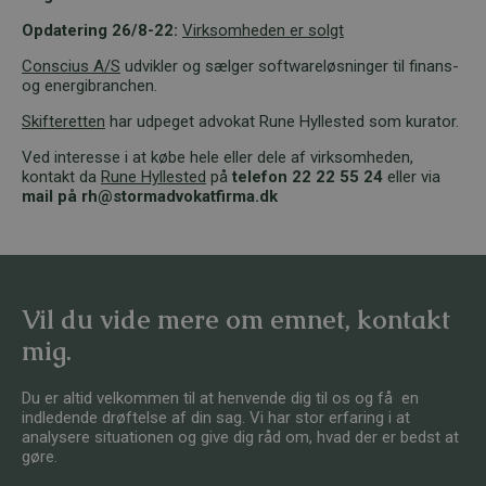
Opdatering 26/8-22:
Virksomheden er solgt
Conscius A/S
udvikler og sælger softwareløsninger til finans-
og energibranchen.
Skifteretten
har udpeget advokat Rune Hyllested som kurator.
Ved interesse i at købe hele eller dele af virksomheden,
kontakt da
Rune Hyllested
på
telefon 22 22 55 24
eller via
mail på rh@stormadvokatfirma.dk
Vil du vide mere om emnet, kontakt
mig.
Du er altid velkommen til at henvende dig til os og få en
indledende drøftelse af din sag. Vi har stor erfaring i at
analysere situationen og give dig råd om, hvad der er bedst at
gøre.