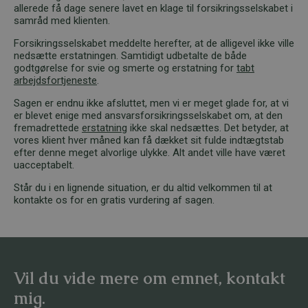
allerede få dage senere lavet en klage til forsikringsselskabet i
samråd med klienten.
Forsikringsselskabet meddelte herefter, at de alligevel ikke ville
nedsætte erstatningen. Samtidigt udbetalte de både
godtgørelse for svie og smerte og erstatning for
tabt
arbejdsfortjeneste
.
Sagen er endnu ikke afsluttet, men vi er meget glade for, at vi
er blevet enige med ansvarsforsikringsselskabet om, at den
fremadrettede
erstatning
ikke skal nedsættes. Det betyder, at
vores klient hver måned kan få dækket sit fulde indtægtstab
efter denne meget alvorlige ulykke. Alt andet ville have været
uacceptabelt.
Står du i en lignende situation, er du altid velkommen til at
kontakte os for en gratis vurdering af sagen.
Vil du vide mere om emnet, kontakt
mig.