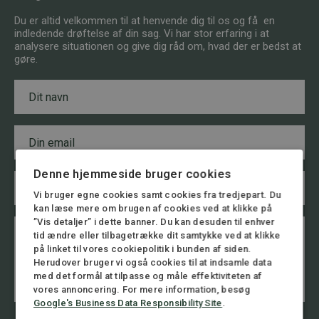
Du er altid velkommen til at henvende dig til os og få en
indledende drøftelse af din sag. Vi har stor erfaring i at
analysere situationen og give dig råd om, hvad der er bedst at
gøre.
N
a
v
n
E
*
m
a
i
Denne hjemmeside bruger cookies
T
l
e
*
Vi bruger egne cookies samt cookies fra tredjepart. Du
l
kan læse mere om brugen af cookies ved at klikke på
e
B
”Vis detaljer” i dette banner. Du kan desuden til enhver
*
f
e
T
tid ændre eller tilbagetrække dit samtykke ved at klikke
o
s
e
på linket til vores cookiepolitik i bunden af siden.
n
k
l
Herudover bruger vi også cookies til at indsamle data
n
e
e
med det formål at tilpasse og måle effektiviteten af
u
d
f
vores annoncering. For mere information, besøg
m
o
Google's Business Data Responsibility Site
.
m
n
e