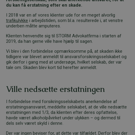
du kan få erstatning efter en skade.
I 2018 var en af vores klienter ude for en meget alvorlig
trafikulykke
i arbejdstiden, som bl.a. resulterede i, at venstre
underben måtte amputeres.
Klienten henvendte sig til STORM Advokatfirma i starten af
2019, da han gerne ville have hjælp til sagen.
Vi blev i den forbindelse opmærksomme på, at skaden ikke
tidligere var blevet anmeldt til ansvarsforsikringsselskabet og
gik derfor i gang med at undersøge, hvilket selskab, der var
tale om. Skaden blev kort tid herefter anmeldt.
Ville nedsætte erstatningen
I forbindelse med forsikringsselskabets anerkendelse af
erstatningsansvaret, meddelte selskabet, at de ville nedsætte
erstatningen med 1/3, da klienten efter deres opfattelse,
havde været alkoholpåvirket under ulykken – og dermed til
dels selv været skyld i denne.
Der var ingen beviser for, at dette var tilfældet. Derfor blev der