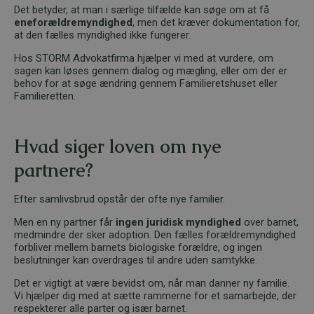
Det betyder, at man i særlige tilfælde kan søge om at få
eneforældremyndighed
, men det kræver dokumentation for,
at den fælles myndighed ikke fungerer.
Hos STORM Advokatfirma hjælper vi med at vurdere, om
sagen kan løses gennem dialog og mægling, eller om der er
behov for at søge ændring gennem Familieretshuset eller
Familieretten.
Hvad siger loven om nye
partnere?
Efter samlivsbrud opstår der ofte nye familier.
Men en ny partner får
ingen juridisk myndighed
over barnet,
medmindre der sker adoption. Den fælles forældremyndighed
forbliver mellem barnets biologiske forældre, og ingen
beslutninger kan overdrages til andre uden samtykke.
Det er vigtigt at være bevidst om, når man danner ny familie.
Vi hjælper dig med at sætte rammerne for et samarbejde, der
respekterer alle parter og især barnet.