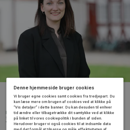
Denne hjemmeside bruger cookies
Vi bruger egne cookies samt cookies fra tredjepart. Du
Hvordan en advokat kan hjælpe
kan læse mere om brugen af cookies ved at klikke på
”Vis detaljer” i dette banner. Du kan desuden til enhver
En advokat kan hjælpe med at skabe
klare aftaler
om
tid ændre eller tilbagetrække dit samtykke ved at klikke
forældremyndigheden, så der ikke opstår tvivl.
på linket til vores cookiepolitik i bunden af siden.
Vi kan eks. hjælpe dig med at:
Herudover bruger vi også cookies til at indsamle data
med det formål at tilpasse og måle effektiviteten af