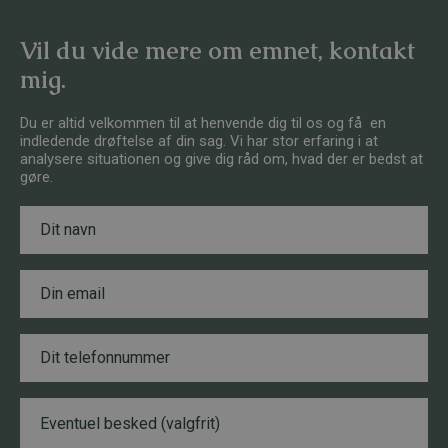
Vil du vide mere om emnet, kontakt
mig.
Du er altid velkommen til at henvende dig til os og få en
indledende drøftelse af din sag. Vi har stor erfaring i at
analysere situationen og give dig råd om, hvad der er bedst at
gøre.
N
a
v
n
E
*
m
a
i
T
l
e
*
l
e
B
B
f
e
e
o
s
s