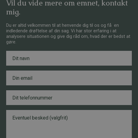
Vil du vide mere om emnet, kontakt
mig.
Du er altid velkommen til at henvende dig til os og få en
indledende drøftelse af din sag. Vi har stor erfaring i at
analysere situationen og give dig råd om, hvad der er bedst at
gøre.
N
a
v
n
E
*
m
a
i
T
l
e
*
l
e
B
N
f
e
a
o
s
v
n
k
n
n
e
*
u