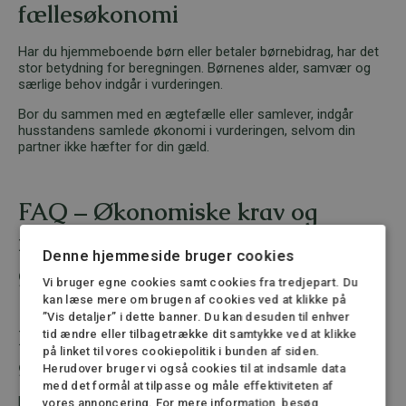
fællesøkonomi
Har du hjemmeboende børn eller betaler børnebidrag, har det
stor betydning for beregningen. Børnenes alder, samvær og
særlige behov indgår i vurderingen.
Bor du sammen med en ægtefælle eller samlever, indgår
husstandens samlede økonomi i vurderingen, selvom din
partner ikke hæfter for din gæld.
FAQ – Økonomiske krav og
rådighedsbeløb ved
Denne hjemmeside bruger cookies
gældssanering
Vi bruger egne cookies samt cookies fra tredjepart. Du
kan læse mere om brugen af cookies ved at klikke på
”Vis detaljer” i dette banner. Du kan desuden til enhver
Hvad er rådighedsbeløbet ved
tid ændre eller tilbagetrække dit samtykke ved at klikke
på linket til vores cookiepolitik i bunden af siden.
gældssanering?
Herudover bruger vi også cookies til at indsamle data
med det formål at tilpasse og måle effektiviteten af
Et fastsat beløb til almindelige leveomkostninger.
vores annoncering. For mere information, besøg