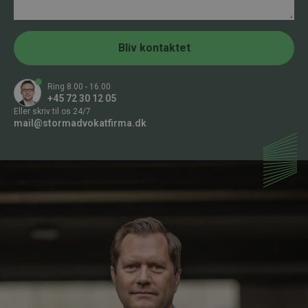
d
T
m
e
m
l
e
e
r
Bliv kontaktet
f
*
o
n
Ring 8.00 - 16.00
n
+45 72 30 12 05
u
Eller skriv til os 24/7
m
mail@stormadvokatfirma.dk
m
e
r
E
m
a
i
l