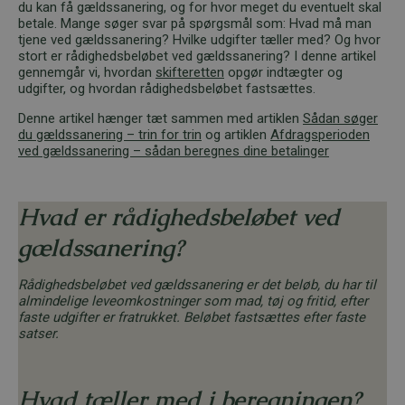
du kan få gældssanering, og for hvor meget du eventuelt skal
betale. Mange søger svar på spørgsmål som: Hvad må man
tjene ved gældssanering? Hvilke udgifter tæller med? Og hvor
stort er rådighedsbeløbet ved gældssanering? I denne artikel
gennemgår vi, hvordan
skifteretten
opgør indtægter og
udgifter, og hvordan rådighedsbeløbet fastsættes.
Denne artikel hænger tæt sammen med artiklen
Sådan søger
du gældssanering – trin for trin
og artiklen
Afdragsperioden
ved gældssanering – sådan beregnes dine betalinger
Hvad er rådighedsbeløbet ved
gældssanering?
Rådighedsbeløbet ved gældssanering er det beløb, du har til
almindelige leveomkostninger som mad, tøj og fritid, efter
faste udgifter er fratrukket. Beløbet fastsættes efter faste
satser.
Hvad tæller med i beregningen?