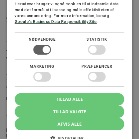
Herudover bruger vi også cookies til at indsamle data
FAQ – Ansøgning om
med det formål at tilpasse og måle effektiviteten af
gældssanering i Danmark
vores annoncering. For mere information, besøg
Google's Business Data Responsibility Site
.
Hvordan søger man gældssanering?
NØDVENDIGE
STATISTIK
Ved at indsende en udfyldt ansøgningsblanket med
dokumentation til skifteretten.
MARKETING
PRÆFERENCER
Koster det noget at søge
gældssanering?
Nej, selve ansøgningen er gratis.
TILLAD ALLE
TILLAD VALGTE
Hvor lang tid tager behandlingen?
AFVIS ALLE
Behandlingen tager ofte flere måneder afhængigt af sagens
kompleksitet.
VIS DETALJER