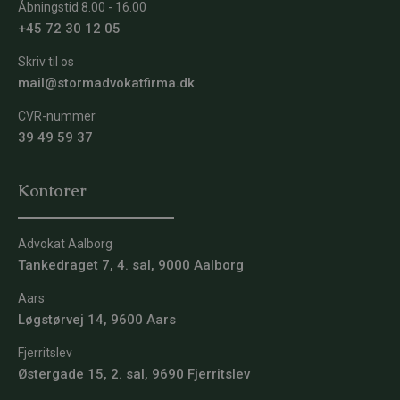
Åbningstid 8.00 - 16.00
+45 72 30 12 05
Skriv til os
mail@stormadvokatfirma.dk
CVR-nummer
39 49 59 37
Kontorer
Advokat Aalborg
Tankedraget 7, 4. sal, 9000 Aalborg
Aars
Løgstørvej 14, 9600 Aars
Fjerritslev
Østergade 15, 2. sal, 9690 Fjerritslev