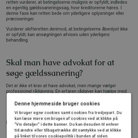
retten vurderer, at betingelserne muligvis er opfyldt, indledes
en egentlig gældssaneringssag, hvor kreditorerne høres. I
denne fase kan retten bede om yderligere oplysninger eller
præciseringer.
Vurderer skifteretten derimod, at betingelserne åbenlyst ikke
er opfyldt, kan ansøgningen afvises uden yderligere
behandling.
Skal man have advokat for at
søge gældssanering?
Det er ikke et krav at have advokat, men mange vælger
professionel rådgivning. En erfaren rådgiver kan hjælpe med:
At vurdere, om tidspunktet for ansøgning er rigtigt
Denne hjemmeside bruger cookies
At sikre realistisk budget
At undgå fejl og udeladelser
Vi bruger egne cookies samt cookies fra tredjepart. Du
kan læse mere om brugen af cookies ved at klikke på
Det kan være afgørende for sagens udfald.
”Vis detaljer” i dette banner. Du kan desuden til enhver
tid ændre eller tilbagetrække dit samtykke ved at klikke
på linket til vores cookiepolitik i bunden af siden.