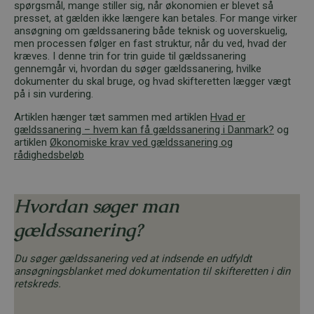
spørgsmål, mange stiller sig, når økonomien er blevet så
presset, at gælden ikke længere kan betales. For mange virker
ansøgning om gældssanering både teknisk og uoverskuelig,
men processen følger en fast struktur, når du ved, hvad der
kræves. I denne trin for trin guide til gældssanering
gennemgår vi, hvordan du søger gældssanering, hvilke
dokumenter du skal bruge, og hvad skifteretten lægger vægt
på i sin vurdering.
Artiklen hænger tæt sammen med artiklen
Hvad er
gældssanering – hvem kan få gældssanering i Danmark?
og
artiklen
Økonomiske krav ved gældssanering og
rådighedsbeløb
Hvordan søger man
gældssanering?
Du søger gældssanering ved at indsende en udfyldt
ansøgningsblanket med dokumentation til skifteretten i din
retskreds.