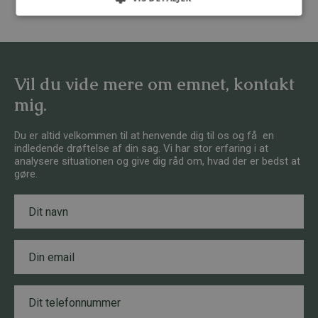
Vil du vide mere om emnet, kontakt
mig.
Du er altid velkommen til at henvende dig til os og få en
indledende drøftelse af din sag. Vi har stor erfaring i at
analysere situationen og give dig råd om, hvad der er bedst at
gøre.
N
a
v
n
E
*
m
a
i
T
l
e
*
l