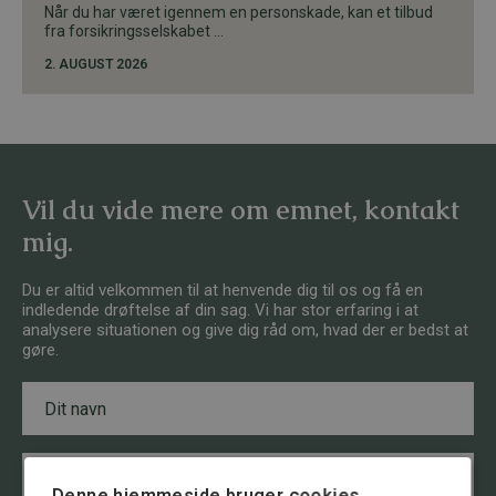
Når du har været igennem en personskade, kan et tilbud
fra forsikringsselskabet ...
2. AUGUST 2026
Vil du vide mere om emnet, kontakt
mig.
Du er altid velkommen til at henvende dig til os og få en
indledende drøftelse af din sag. Vi har stor erfaring i at
analysere situationen og give dig råd om, hvad der er bedst at
gøre.
N
a
v
n
E
*
m
Denne hjemmeside bruger cookies