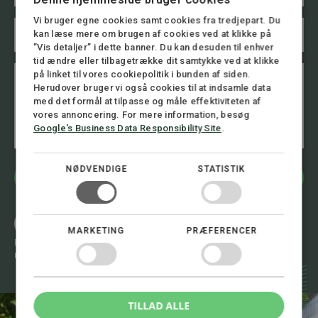
a
i
Vi bruger egne cookies samt cookies fra tredjepart. Du
T
l
kan læse mere om brugen af cookies ved at klikke på
e
*
”Vis detaljer” i dette banner. Du kan desuden til enhver
l
tid ændre eller tilbagetrække dit samtykke ved at klikke
e
B
*
f
på linket til vores cookiepolitik i bunden af siden.
e
*
o
Herudover bruger vi også cookies til at indsamle data
s
*
n
med det formål at tilpasse og måle effektiviteten af
k
T
n
vores annoncering. For mere information, besøg
e
e
u
Google's Business Data Responsibility Site
.
d
l
m
e
m
f
e
NØDVENDIGE
STATISTIK
o
r
Bliv kontaktet
n
*
n
u
Ring 8.00 - 16.00
m
+45 72 30 12 05
MARKETING
PRÆFERENCER
m
Eller skriv til os 24/7
e
mail@stormadvokatfirma.dk
r
TILLAD ALLE