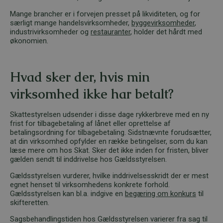
Mange brancher er i forvejen presset på likviditeten, og for
særligt mange handelsvirksomheder,
byggevirksomheder
,
industrivirksomheder og
restauranter
, holder det hårdt med
økonomien.
Hvad sker der, hvis min
virksomhed ikke har betalt?
Skattestyrelsen udsender i disse dage rykkerbreve med en ny
frist for tilbagebetaling af lånet eller oprettelse af
betalingsordning for tilbagebetaling. Sidstnævnte forudsætter,
at din virksomhed opfylder en række betingelser, som du kan
læse mere om hos Skat. Sker det ikke inden for fristen, bliver
gælden sendt til inddrivelse hos Gældsstyrelsen.
Gældsstyrelsen vurderer, hvilke inddrivelsesskridt der er mest
egnet henset til virksomhedens konkrete forhold.
Gældsstyrelsen kan bl.a. indgive en
begæring om konkurs
til
skifteretten.
Sagsbehandlingstiden hos Gældsstyrelsen varierer fra sag til