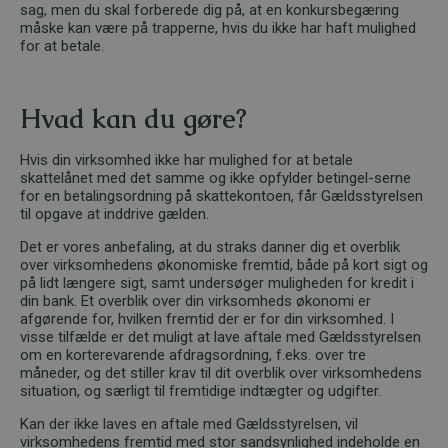
sag, men du skal forberede dig på, at en konkursbegæring
måske kan være på trapperne, hvis du ikke har haft mulighed
for at betale.
Hvad kan du gøre?
Hvis din virksomhed ikke har mulighed for at betale
skattelånet med det samme og ikke opfylder betingel-serne
for en betalingsordning på skattekontoen, får Gældsstyrelsen
til opgave at inddrive gælden.
Det er vores anbefaling, at du straks danner dig et overblik
over virksomhedens økonomiske fremtid, både på kort sigt og
på lidt længere sigt, samt undersøger muligheden for kredit i
din bank. Et overblik over din virksomheds økonomi er
afgørende for, hvilken fremtid der er for din virksomhed. I
visse tilfælde er det muligt at lave aftale med Gældsstyrelsen
om en korterevarende afdragsordning, f.eks. over tre
måneder, og det stiller krav til dit overblik over virksomhedens
situation, og særligt til fremtidige indtægter og udgifter.
Kan der ikke laves en aftale med Gældsstyrelsen, vil
virksomhedens fremtid med stor sandsynlighed indeholde en