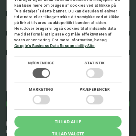
a
T
kan læse mere om brugen af cookies ved at klikke på
v
e
”Vis detaljer” i dette banner. Du kan desuden til enhver
n
l
tid ændre eller tilbagetrække dit samtykke ved at klikke
E
*
e
på linket til vores cookiepolitik i bunden af siden.
m
f
Herudover bruger vi også cookies til at indsamle data
a
o
med det formål at tilpasse og måle effektiviteten af
i
n
T
l
vores annoncering. For mere information, besøg
n
e
*
Google's Business Data Responsibility Site
.
u
l
m
e
B
m
f
e
NØDVENDIGE
STATISTIK
e
o
s
r
n
k
*
n
e
u
d
m
MARKETING
PRÆFERENCER
m
e
r
Bliv kontaktet
*
Ring 8.00 - 16.00
TILLAD ALLE
+45 72 30 12 05
Eller skriv til os 24/7
TILLAD VALGTE