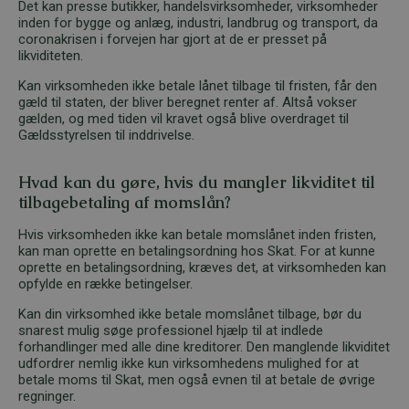
Det kan presse butikker, handelsvirksomheder, virksomheder
inden for bygge og anlæg, industri, landbrug og transport, da
coronakrisen i forvejen har gjort at de er presset på
likviditeten.
Kan virksomheden ikke betale lånet tilbage til fristen, får den
gæld til staten, der bliver beregnet renter af. Altså vokser
gælden, og med tiden vil kravet også blive overdraget til
Gældsstyrelsen til inddrivelse.
Hvad kan du gøre, hvis du mangler likviditet til
tilbagebetaling af momslån?
Hvis virksomheden ikke kan betale momslånet inden fristen,
kan man oprette en betalingsordning hos Skat. For at kunne
oprette en betalingsordning, kræves det, at virksomheden kan
opfylde en række betingelser.
Kan din virksomhed ikke betale momslånet tilbage, bør du
snarest mulig søge professionel hjælp til at indlede
forhandlinger med alle dine kreditorer. Den manglende likviditet
udfordrer nemlig ikke kun virksomhedens mulighed for at
betale moms til Skat, men også evnen til at betale de øvrige
regninger.