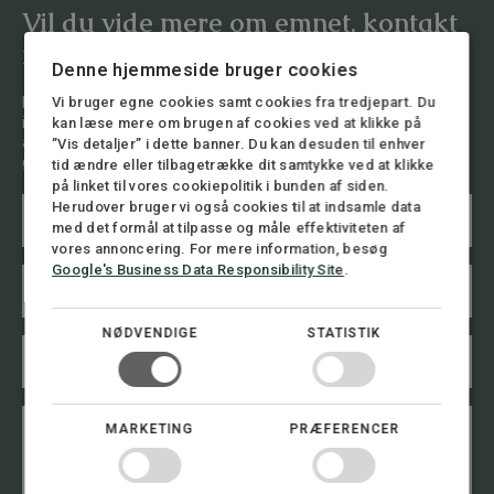
Vil du vide mere om emnet, kontakt
mig.
Denne hjemmeside bruger cookies
Du er altid velkommen til at henvende dig til os og få en
Vi bruger egne cookies samt cookies fra tredjepart. Du
indledende drøftelse af din sag. Vi har stor erfaring i at
kan læse mere om brugen af cookies ved at klikke på
analysere situationen og give dig råd om, hvad der er bedst at
”Vis detaljer” i dette banner. Du kan desuden til enhver
gøre.
tid ændre eller tilbagetrække dit samtykke ved at klikke
på linket til vores cookiepolitik i bunden af siden.
N
Herudover bruger vi også cookies til at indsamle data
a
med det formål at tilpasse og måle effektiviteten af
v
vores annoncering. For mere information, besøg
n
Google's Business Data Responsibility Site
.
E
N
*
m
a
a
v
i
n
NØDVENDIGE
STATISTIK
T
l
*
e
*
B
l
e
e
s
B
f
MARKETING
PRÆFERENCER
k
e
o
e
s
n
d
k
n
e