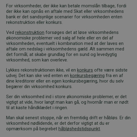
For virksomheder, der ikke kan betale momslån tilbage, fordi
der ikke kan opnås en aftale med Skat eller virksomhedens
bank er det sandsynlige scenarier for virksomheden enten
rekonstruktion eller konkurs.
Ved
rekonstruktion
forsøges det at løse virksomhedens
økonomiske problemer ved salg af hele eller en del af
virksomheden, eventuelt i kombination med at der laves en
aftale om nedslag i virksomhedens gæld. Alt sammen med
det formål, at skabe grundlag for en sund og levedygtig
virksomhed, som kan overleve.
Lykkes rekonstruktionen ikke, vil en
konkurs
ofte være sidste
udvej. Det kan ske ved enten en
konkursbegæring
fra en af
dine kreditorer eller en egen konkursbegæring, hvor du selv
begærer din virksomhed konkurs.
Ser din virksomhed ind i store økonomiske problemer, er det
vigtigt at vide, hvor langt man kan gå, og hvornår man er nødt
til at kaste håndklædet i ringen.
Man skal senest stoppe, når en fremtidig drift er håbløs. Er din
virksomhed nødlidende, er det derfor vigtigt at du er
opmærksom på begrebet
håbløshedstidspunkt
.