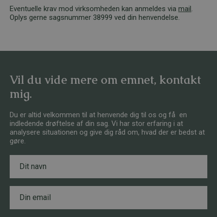
Eventuelle krav mod virksomheden kan anmeldes via
mail
.
Oplys gerne sagsnummer 38999 ved din henvendelse.
Vil du vide mere om emnet, kontakt
mig.
Du er altid velkommen til at henvende dig til os og få en
indledende drøftelse af din sag. Vi har stor erfaring i at
analysere situationen og give dig råd om, hvad der er bedst at
gøre.
N
a
v
n
E
*
m
a
i