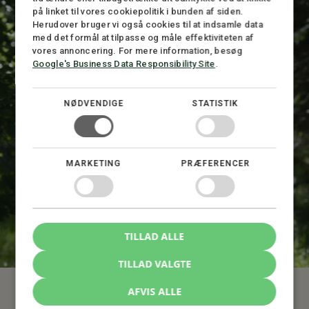
n
på linket til vores cookiepolitik i bunden af siden.
u
Herudover bruger vi også cookies til at indsamle data
m
med det formål at tilpasse og måle effektiviteten af
m
e
vores annoncering. For mere information, besøg
r
Google's Business Data Responsibility Site
.
T
e
l
NØDVENDIGE
STATISTIK
e
f
o
n
n
MARKETING
PRÆFERENCER
u
m
m
Rune Hyllested
e
Advokat (L), Partner, CEO
r
TILLAD ALLE
TILLAD VALGTE
AFVIS ALLE
Mere om samme emne