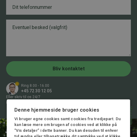
T
l
e
*
l
e
B
*
f
e
T
o
s
e
n
k
l
n
e
e
u
d
f
m
o
m
n
e
n
r
Bliv kontaktet
u
*
m
m
Ring 8.00 - 16.00
e
+45 72 30 12 05
r
Eller skriv til os 24/7
T
mail@stormadvokatfirma.dk
e
Denne hjemmeside bruger cookies
l
e
Vi bruger egne cookies samt cookies fra tredjepart. Du
f
kan læse mere om brugen af cookies ved at klikke på
o
”Vis detaljer” i dette banner. Du kan desuden til enhver
n
tid ændre eller tilbagetrække dit samtykke ved at klikke