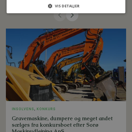
VIS DETALJER
INSOLVENS
,
KONKURS
Gravemaskine, dumpere og meget andet
sælges fra konkursboet efter Sorø
Maskinudlejning ApS