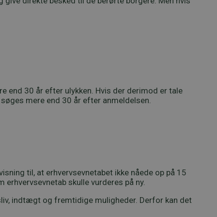
g give direkte besked til de berørte borgere. Men hvis
e end 30 år efter ulykken. Hvis der derimod er tale
er søges mere end 30 år efter anmeldelsen.
isning til, at erhvervsevnetabet ikke nåede op på 15
om erhvervsevnetab skulle vurderes på ny.
iv, indtægt og fremtidige muligheder. Derfor kan det