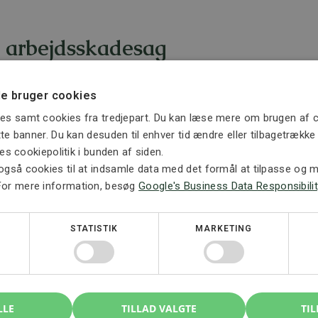
n arbejdsskadesag
 kan være svære at gennemskue. Det gælder især, hvis der 
t, at dit erhvervsevnetab ikke var højt nok til at udløse ersta
e bruger cookies
es samt cookies fra tredjepart. Du kan læse mere om brugen af c
ag på erstatning for tab af erhvervsevne efter en arbejdsskade
ette banner. Du kan desuden til enhver tid ændre eller tilbagetrækk
n hjælpe dig med at vurdere, om din sag kan være omfattet a
ores cookiepolitik i bunden af siden.
også cookies til at indsamle data med det formål at tilpasse og må
For mere information, besøg
Google's Business Data Responsibilit
STATISTIK
MARKETING
, kontakt
LLE
TILLAD VALGTE
TIL