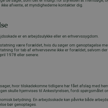
tage de sager, som det er muligt for styrelsen at fremsøge, o
u ikke afvente, at myndighederne kontakter dig.
lse
bejdsskade er en arbejdsulykke eller en erhvervssygdom.
erstatning være forældet, hvis du søger om genoptagelse mer
erstatning for tab af erhvervsevne ikke er forældet, selvom d
il 1978 eller senere.
ager, hvor tilskadekomne tidligere har fået afslag med henv
agen skulle hjemvises til Ankestyrelsen, fordi spørgsmålet 
nomisk betydning. En arbejdsskade kan påvirke både arbejdsl
else bør genoptages.