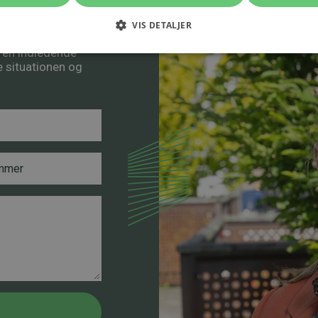
VIS DETALJER
å en indledende
re situationen og