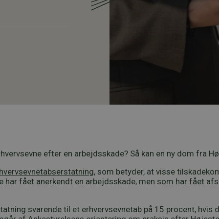
 erhvervsevne efter en arbejdsskade? Så kan en ny dom fra Hø
rhvervsevnetabserstatning
, som betyder, at visse tilskadek
re har fået anerkendt en arbejdsskade, men som har fået afs
statning svarende til et erhvervsevnetab på 15 procent, hvis