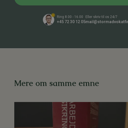
r
n
*
n
u
Ring 8.00 - 16.00
Eller skriv til os 24/7
m
+45 72 30 12 05
mail@stormadvokatfi
m
e
r
*
Mere om samme emne