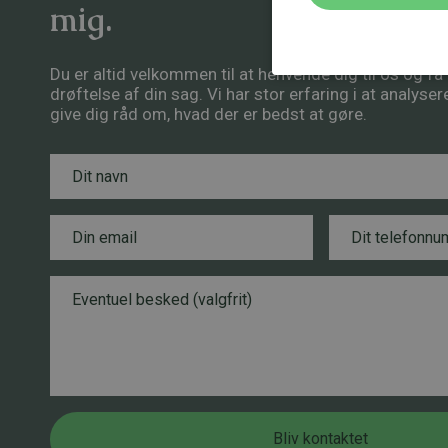
mig.
Du er altid velkommen til at henvende dig til os og f
drøftelse af din sag. Vi har stor erfaring i at analyse
give dig råd om, hvad der er bedst at gøre.
N
a
v
n
E
T
L
*
m
e
a
a
l
y
i
e
B
o
l
f
e
u
*
o
s
t
n
k
T
n
e
e
u
d
l
m
e
m
f
Bliv kontaktet
e
o