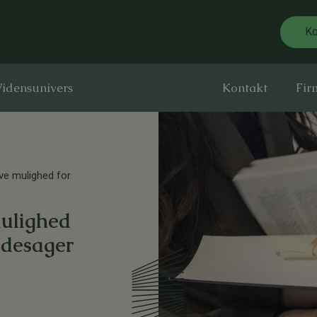
Ko
idensunivers
Kontakt
Fir
ve mulighed for
mulighed
adesager