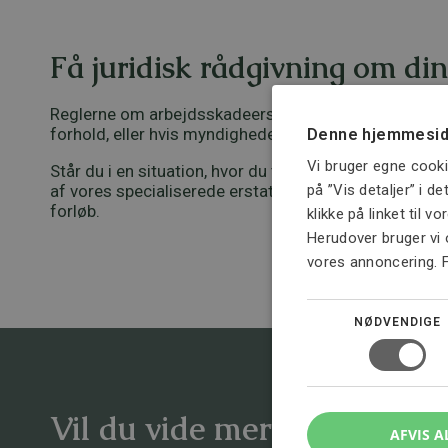
Få juridisk rådgivning om di
Reglerne om arbejdsskadeerstatning og genoptagelse
forhold, eller hvis myndighederne tidligere har vurdere
Denne hjemmesid
Vi bruger egne cooki
Står du i en situation, hvor du tidligere har fået afsl
på ”Vis detaljer” i d
af vores specialiserede erstatningsadvokater. Vi ka
forløb.
klikke på linket til v
Herudover bruger vi 
vores annoncering. 
NØDVENDIGE
Vil du vide mere om emnet
AFVIS A