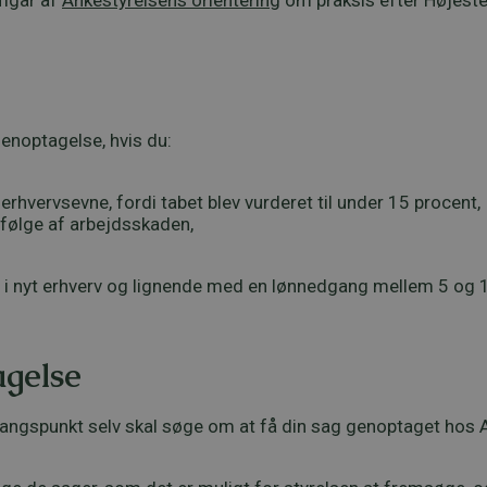
emgår af
Ankestyrelsens orientering
om praksis efter Højest
enoptagelse, hvis du:
 erhvervsevne, fordi tabet blev vurderet til under 15 procent,
følge af arbejdsskaden,
e i nyt erhverv og lignende med en lønnedgang mellem 5 og 
agelse
ngspunkt selv skal søge om at få din sag genoptaget hos A