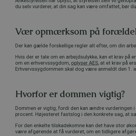
Ankestyrelsen har oplyst, at styrelsen selv vil genop
du selv vurderer, at din sag kan være omfattet, bør d
Vær opmærksom på forælde
Der kan gælde forskellige regler alt efter, om din ar
Hvis der er tale om en arbejdsulykke, kan et krav på 
om en erhvervssygdom,
oplyser AES
, at et krav på 
Erhvervssygdommen skal dog være anmeldt den 1. apr
Hvorfor er dommen vigtig?
Dommen er vigtig, fordi den kan ændre vurderingen i s
procent. Højesteret fastslog i den konkrete sag, at s
For den enkelte tilskadekomne kan det have stor øko
være afgørende at få vurderet, om en tidligere afgør