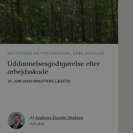
ERSTATNING OG PERSONSKADE
,
ARBEJDSSKADE
Uddannelsesgodtgørelse efter
arbejdsskade
25. JUNI 2026
3 MINUTTERS LÆSETID
Af
Andreas Darwin Madsen
Advokat