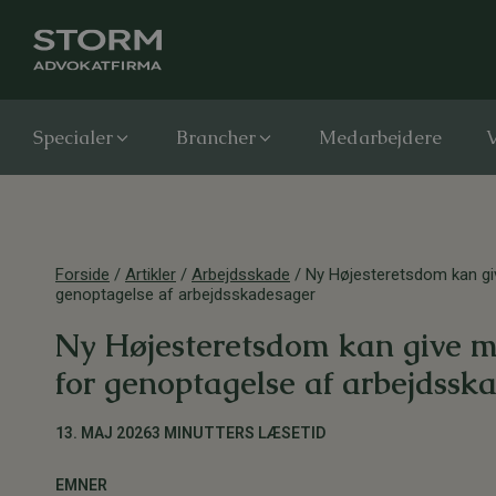
Specialer
Brancher
Medarbejdere
V
Forside
/
Artikler
/
Arbejdsskade
/
Ny Højesteretsdom kan gi
genoptagelse af arbejdsskadesager
Ny Højesteretsdom kan give 
for genoptagelse af arbejdssk
13. MAJ 2026
3 MINUTTERS LÆSETID
EMNER