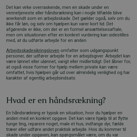
Det kan virke overraskende, men en skade under en
vennetjeneste eller håndsrækning kan i nogle tilfælde blive
anerkendt som en arbejdsskade. Det gælder også, selv om du
ikke får løn, og selv om hjælpen kun varer kort tid. Det
afgørende er ikke, om der er en formel ansættelsesaftale,
men om situationen efter en konkret vurdering kan sidestilles
med, at du udførte arbejde for en anden.
Arbejdsskadesikringsloven
omfatter som udgangspunkt
personer, der udfører arbejde for en arbejdsgiver. Arbejdet kan
være lønnet eller ulønnet, varigt eller midlertidigt. Det åbner for,
at også visse former for hjælp mellem private kan være
omfattet, hvis hjælpen går ud over almindelig venlighed og har
karakter af egentlig arbejdsindsats.
Hvad er en håndsrækning?
En håndsrækning er typisk en situation, hvor du hjælper en
anden med en konkret opgave. Det kan være hjælp til at flytte
tunge ting, reparere noget, male et hus, indfange dyr, fælde
træer eller udføre andet praktisk arbejde. Hvis du kommer til
skade under opgaven, kan spørgsmålet være, om du var