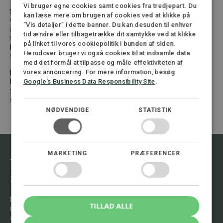
Vi bruger egne cookies samt cookies fra tredjepart. Du
Sager om vennetjenester og håndsrækninger er ofte
kan læse mere om brugen af cookies ved at klikke på
vanskelige, fordi de ligger i gråzonen mellem privat hjælp og
”Vis detaljer” i dette banner. Du kan desuden til enhver
arbejde. En forkert eller upræcis beskrivelse af hændelsen kan
tid ændre eller tilbagetrække dit samtykke ved at klikke
føre til afslag. Derfor bør du søge rådgivning tidligt, hvis du er
på linket til vores cookiepolitik i bunden af siden.
kommet til skade, mens du hjalp en ven, nabo eller et
Herudover bruger vi også cookies til at indsamle data
familiemedlem.
med det formål at tilpasse og måle effektiviteten af
Er du kommet til skade under en vennetjeneste eller
vores annoncering. For mere information, besøg
håndsrækning? Kontakt en
advokat med speciale i erstatning
Google's Business Data Responsibility Site
.
for personskade
og få vurderet, om skaden kan anerkendes
som arbejdsskade.
NØDVENDIGE
STATISTIK
MARKETING
PRÆFERENCER
Vil du vide mere om emnet, kontakt
mig.
Du er altid velkommen til at henvende dig til os og få en
TILLAD ALLE
indledende drøftelse af din sag. Vi har stor erfaring i at
analysere situationen og give dig råd om, hvad der er bedst at