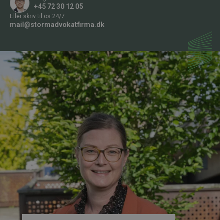
n
+45 72 30 12 05
n
Eller skriv til os 24/7
u
mail@stormadvokatfirma.dk
m
m
e
r