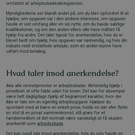
omfattet af arbejdsskadesikringsloven.
Myndighederne ser blandt andet på, om du blev opfordret til at
hjælpe, om opgaven var i den andens interesse, om opgaven
havde et vist omfang eller en vis nytte, om du havde særlige
kvalifikationer, og om den anden ellers ville have måttet få
hjælp fra andre. Det taler typisk for anerkendelse, hvis du er
blevet bedt om hjælp, hvis opgaven var nødvendig, og hvis din
indsats reelt erstattede arbejde, som en anden kunne have
udført mod betaling.
Hvad taler imod anerkendelse?
Ikke alle vennetjenester er arbejdsskader. Almindelig hjælp i
privatlivet vil ofte falde uden for loven. Det kan for eksempel
være helt dagligdags hjælp af begrænset karakter, hvor der
ikke er tale om en egentlig arbejdsopgave. Hjælper du
spontant med at bære en enkelt pose, holde en dør eller flytte
en stol til en privat sammenkomst, slå græs for et
familiemedlem vil det normalt være vanskeligt at få skaden
anerkendt som
arbejdsskade
.
Det kan også tale imod anerkendelse, hvis du selv havde en